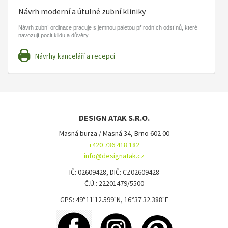
Návrh moderní a útulné zubní kliniky
Návrh zubní ordinace pracuje s jemnou paletou přírodních odstínů, které
navozují pocit klidu a důvěry.
Návrhy kanceláří a recepcí
DESIGN ATAK S.R.O.
Masná burza / Masná 34, Brno 602 00
+420 736 418 182
info@designatak.cz
IČ: 02609428, DIČ: CZ02609428
Č.Ú.: 22201479/5500
GPS: 49°11'12.599"N, 16°37'32.388"E