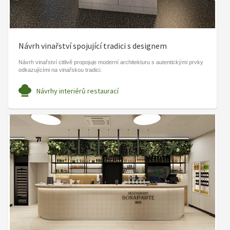
Návrh vinařství spojující tradici s designem
Návrh vinařství citlivě propojuje moderní architekturu s autentickými prvky
odkazujícími na vinařskou tradici.
Návrhy interiérů restaurací