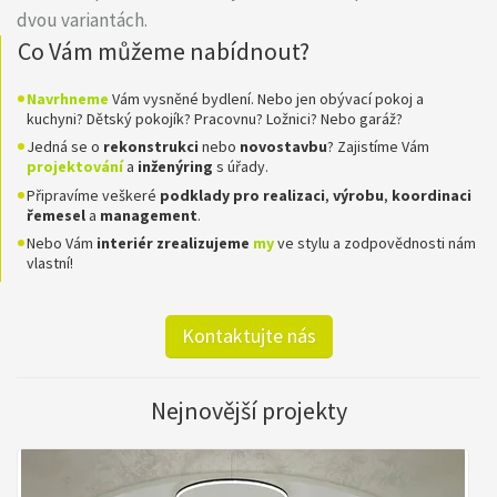
dvou variantách.
Co Vám můžeme nabídnout?
Navrhneme
Vám vysněné bydlení. Nebo jen obývací pokoj a
kuchyni? Dětský pokojík? Pracovnu? Ložnici? Nebo garáž?
Jedná se o
rekonstrukci
nebo
novostavbu
? Zajistíme Vám
projektování
a
inženýring
s úřady.
Připravíme veškeré
podklady pro realizaci
,
výrobu
,
koordinaci
řemesel
a
management
.
Nebo Vám
interiér zrealizujeme
my
ve stylu a zodpovědnosti nám
vlastní!
Kontaktujte nás
Nejnovější projekty