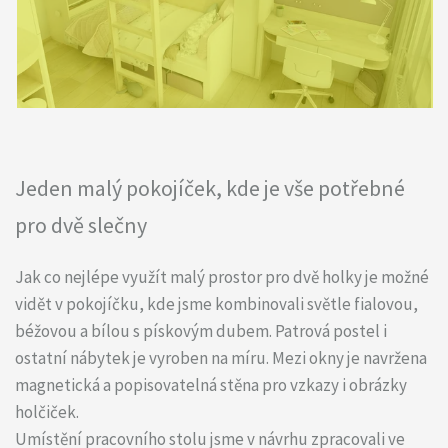
Jeden malý pokojíček, kde je vše potřebné
pro dvě slečny
Jak co nejlépe využít malý prostor pro dvě holky je možné
vidět v pokojíčku, kde jsme kombinovali světle fialovou,
béžovou a bílou s pískovým dubem. Patrová postel i
ostatní nábytek je vyroben na míru. Mezi okny je navržena
magnetická a popisovatelná stěna pro vzkazy i obrázky
holčiček.
Umístění pracovního stolu jsme v návrhu zpracovali ve