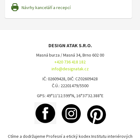
Návrhy kanceláří a recepcí
DESIGN ATAK S.R.O.
Masná burza / Masná 34, Brno 602 00
+420 736 418 182
info@designatak.cz
IČ: 02609428, DIČ: CZ02609428
Č.Ú.: 22201479/5500
GPS: 49°11'12.599"N, 16°37'32.388"E
Ctíme a dodržujeme Profesní a etický kodex Institutu interiérových