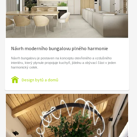
Návrh moderního bungalovu plného harmonie
Návrh bungalovu je postaven na konceptu otevřeného a vzdušného
interiéru, který plynule propojuje kuchyň, jídelnu a obývací část v jeden
harmonický celek.
Design bytů a domů