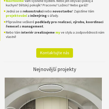
Navrhneme
Vám vysněné bydlení. Nebo jen obývací pokoj a
kuchyni? Dětský pokojík? Pracovnu? Ložnici? Nebo garáž?
Jedná se o
rekonstrukci
nebo
novostavbu
? Zajistíme Vám
projektování
a
inženýring
s úřady.
Připravíme veškeré
podklady pro realizaci
,
výrobu
,
koordinaci
řemesel
a
management
.
Nebo Vám
interiér zrealizujeme
my
ve stylu a zodpovědnosti nám
vlastní!
Kontaktujte nás
Nejnovější projekty