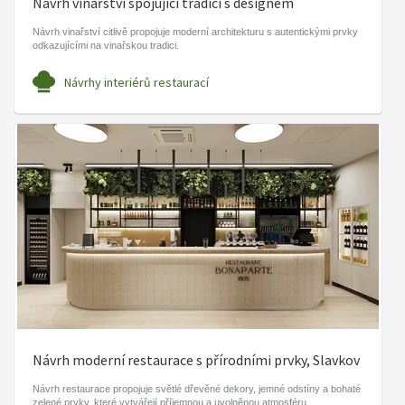
Návrh vinařství spojující tradici s designem
Návrh vinařství citlivě propojuje moderní architekturu s autentickými prvky
odkazujícími na vinařskou tradici.
Návrhy interiérů restaurací
Návrh moderní restaurace s přírodními prvky, Slavkov
Návrh restaurace propojuje světlé dřevěné dekory, jemné odstíny a bohaté
zelené prvky, které vytvářejí příjemnou a uvolněnou atmosféru.