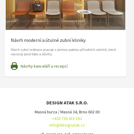
Návrh moderní a útulné zubní kliniky
Návrh zubní ordinace pracuje s jemnou paletou přírodních odstínů, které
navozují pocit klidu a důvěry.
Návrhy kanceláří a recepcí
DESIGN ATAK S.R.O.
Masná burza / Masná 34, Brno 602 00
+420 736 418 182
info@designatak.cz