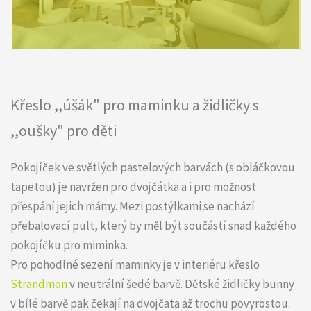
Křeslo ,,úšák" pro maminku a židličky s
,,oušky" pro děti
Pokojíček ve světlých pastelových barvách (s obláčkovou
tapetou) je navržen pro dvojčátka a i pro možnost
přespání jejich mámy. Mezi postýlkami se nachází
přebalovací pult, který by měl být součástí snad každého
pokojíčku pro miminka.
Pro pohodlné sezení maminky je v interiéru křeslo
Strandmon
v neutrální šedé barvě. Dětské židličky bunny
v bílé barvě pak čekají na dvojčata až trochu povyrostou.