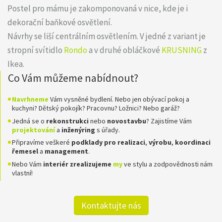
Postel pro mámu je zakomponovaná v nice, kde je i
dekorační baňkové osvětlení.
Návrhy se liší centrálním osvětlením. V jedné z variant je
stropní svítidlo
Rondo
a v druhé obláčkové
KRUSNING
z
Ikea.
Co Vám můžeme nabídnout?
Navrhneme
Vám vysněné bydlení. Nebo jen obývací pokoj a
kuchyni? Dětský pokojík? Pracovnu? Ložnici? Nebo garáž?
Jedná se o
rekonstrukci
nebo
novostavbu
? Zajistíme Vám
projektování
a
inženýring
s úřady.
Připravíme veškeré
podklady pro realizaci
,
výrobu
,
koordinaci
řemesel
a
management
.
Nebo Vám
interiér zrealizujeme
my
ve stylu a zodpovědnosti nám
vlastní!
Kontaktujte nás