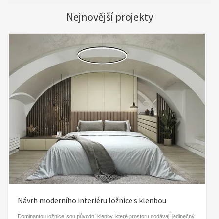
Nejnovější projekty
Návrh moderního interiéru ložnice s klenbou
Dominantou ložnice jsou původní klenby, které prostoru dodávají jedinečný