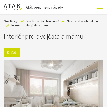
Aťák přeplněný nápady
Aťák Design
Návrh privátních interiérů
Návrhy dětských pokojů
Interiér pro dvojčata a mámu
Interiér pro dvojčata a mámu
Zpět