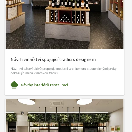
Návrh vinařství spojující tradici s designem
Návrh vinařství citlivě propojuje moderní architekturu s autentickými prvky
odkazujícími na vinařskou tradici.
Návrhy interiérů restaurací