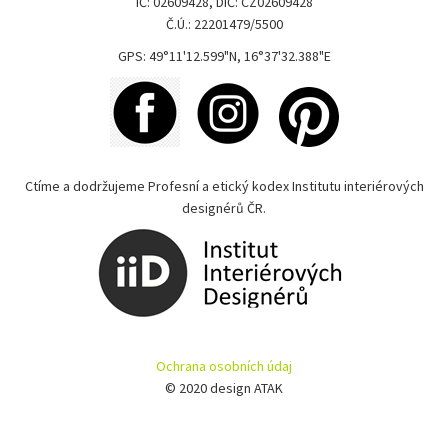
IČ: 02609428, DIČ: CZ02609428
Č.Ú.: 22201479/5500
GPS: 49°11'12.599"N, 16°37'32.388"E
Ctíme a dodržujeme Profesní a etický kodex Institutu interiérových
designérů ČR.
Ochrana osobních údaj
© 2020 design ATAK