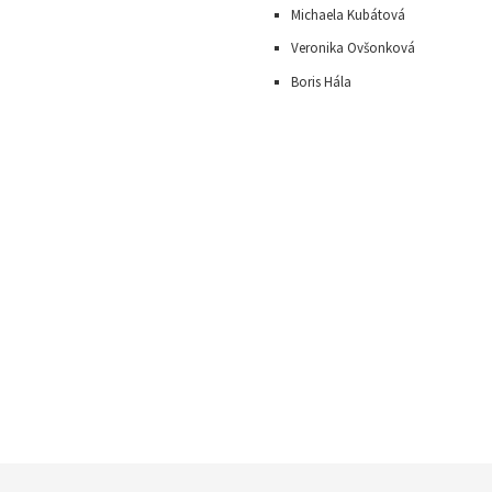
Michaela Kubátová
Veronika Ovšonková
Boris Hála