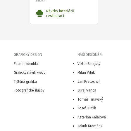
tradici.
Návrhy interiérů
restaurací
GRAFICKÝ DESIGN
NAŠI DESIGNÉŘI
Firemní identita
Viktor Sinajský
Grafický návrh webu
Milan Vrbík
Tištěná grafika
Jan Kratochvíl
Fotografické služby
Juraj Vanca
Tomáš Trnavský
J
osef Jurčík
Kateřina Kálalová
Jakub Kramárik