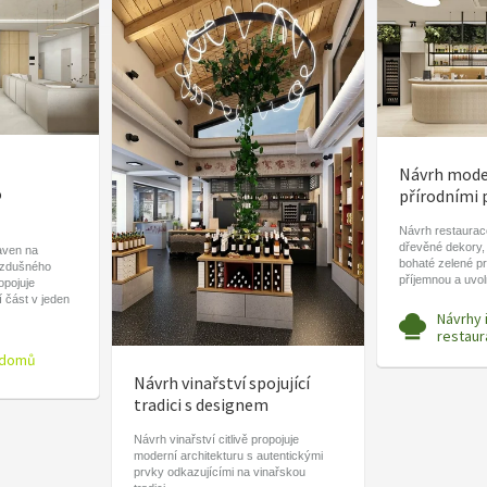
Návrh moder
o
přírodními 
Návrh restaurace
dřevěné dekory,
aven na
bohaté zelené pr
vzdušného
příjemnou a uvo
ropojuje
í část v jeden
Návrhy 
restaur
 domů
Návrh vinařství spojující
tradici s designem
Návrh vinařství citlivě propojuje
moderní architekturu s autentickými
prvky odkazujícími na vinařskou