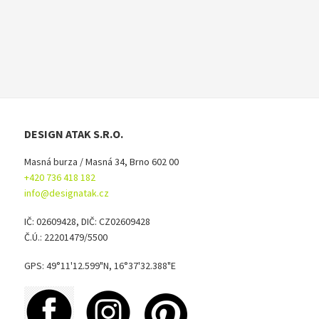
DESIGN ATAK S.R.O.
Masná burza / Masná 34, Brno 602 00
+420 736 418 182
info@designatak.cz
IČ: 02609428, DIČ: CZ02609428
Č.Ú.: 22201479/5500
GPS: 49°11'12.599"N, 16°37'32.388"E