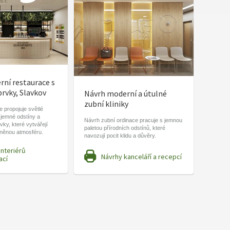
ní restaurace s
prvky, Slavkov
Návrh moderní a útulné
zubní kliniky
 propojuje světlé
 jemné odstíny a
Návrh zubní ordinace pracuje s jemnou
vky, které vytvářejí
paletou přírodních odstínů, které
lněnou atmosféru.
navozují pocit klidu a důvěry.
interiérů
Návrhy kanceláří a recepcí
ací