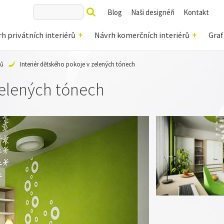
Blog
Naši designéři
Kontakt
h privátních interiérů
Návrh komerčních interiérů
Graf
jů
Interiér dětského pokoje v zelených tónech
zelených tónech