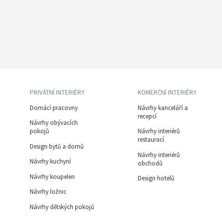
PRIVÁTNÍ INTERIÉRY
KOMERČNÍ INTERIÉRY
Domácí pracovny
Návrhy kanceláří a
recepcí
Návrhy obývacích
pokojů
Návrhy interiérů
restaurací
Design bytů a domů
Návrhy interiérů
Návrhy kuchyní
obchodů
Návrhy koupelen
Design hotelů
Návrhy ložnic
Návrhy dětských pokojů