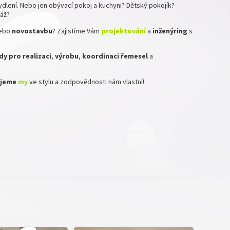
dlení. Nebo jen obývací pokoj a kuchyni? Dětský pokojík?
ráž?
ebo
novostavbu
? Zajistíme Vám
projektování
a
inženýring
s
y pro realizaci
,
výrobu
,
koordinaci
řemesel
a
zujeme
my
ve stylu a zodpovědnosti nám vlastní!