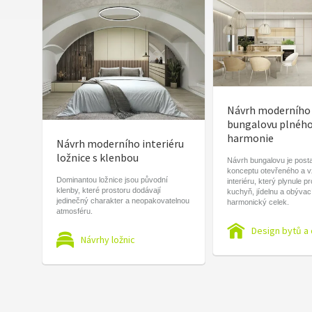
Návrh moderního
bungalovu plnéh
harmonie
Návrh moderního interiéru
ložnice s klenbou
Návrh bungalovu je post
konceptu otevřeného a 
Dominantou ložnice jsou původní
interiéru, který plynule p
klenby, které prostoru dodávají
kuchyň, jídelnu a obývac
jedinečný charakter a neopakovatelnou
harmonický celek.
atmosféru.
Design bytů a
Návrhy ložnic