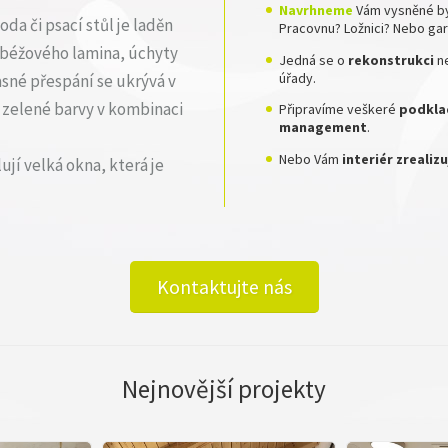
Navrhneme
Vám vysněné by
da či psací stůl je laděn
Pracovnu? Ložnici? Nebo ga
 béžového lamina, úchyty
Jedná se o
rekonstrukci
n
úřady.
sné přespání se ukrývá v
ů zelené barvy v kombinaci
Připravíme veškeré
podklad
management
.
Nebo Vám
interiér zreali
ují velká okna, která je
Kontaktujte nás
Nejnovější projekty