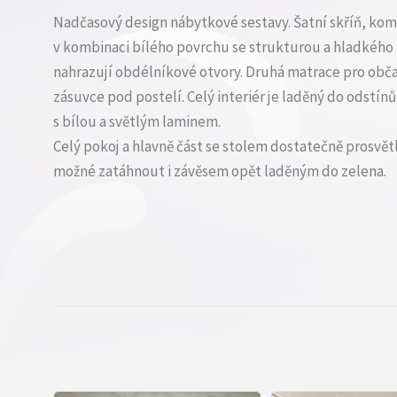
Nadčasový design nábytkové sestavy. Šatní skříň, komo
v kombinaci bílého povrchu se strukturou a hladkého
nahrazují obdélníkové otvory. Druhá matrace pro obča
zásuvce pod postelí. Celý interiér je laděný do odstín
s bílou a světlým laminem.
Celý pokoj a hlavně část se stolem dostatečně prosvětl
možné zatáhnout i závěsem opět laděným do zelena.