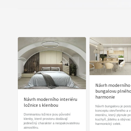
Návrh moderního
bungalovu plnéh
harmonie
Návrh moderního interiéru
ložnice s klenbou
Návrh bungalovu je post
konceptu otevřeného a 
Dominantou ložnice jsou původní
interiéru, který plynule p
klenby, které prostoru dodávají
kuchyň, jídelnu a obývac
jedinečný charakter a neopakovatelnou
harmonický celek.
atmosféru.