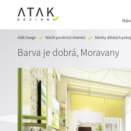
Návr
Aťák Design
Návrh privátních interiérů
Návrhy dětských poko
Barva je dobrá, Moravany