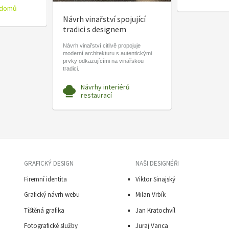
 domů
Návrh vinařství spojující
tradici s designem
Návrh vinařství citlivě propojuje
moderní architekturu s autentickými
prvky odkazujícími na vinařskou
tradici.
Návrhy interiérů
restaurací
GRAFICKÝ DESIGN
NAŠI DESIGNÉŘI
Firemní identita
Viktor Sinajský
Grafický návrh webu
Milan Vrbík
Tištěná grafika
Jan Kratochvíl
Fotografické služby
Juraj Vanca