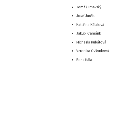
Tomáš Trnavský
J
osef Jurčík
Kateřina Kálalová
Jakub Kramárik
Michaela Kubátová
Veronika Ovšonková
Boris Hála