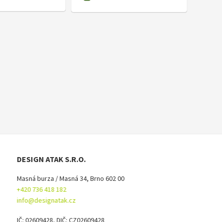
DESIGN ATAK S.R.O.
Masná burza / Masná 34, Brno 602 00
+420 736 418 182
info@designatak.cz
IČ: 02609428, DIČ: CZ02609428