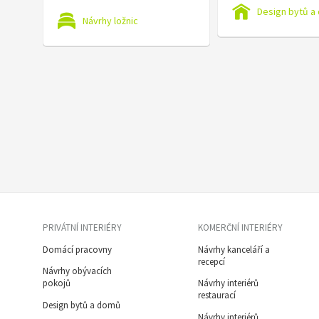
Design bytů a
Návrhy ložnic
PRIVÁTNÍ INTERIÉRY
KOMERČNÍ INTERIÉRY
Domácí pracovny
Návrhy kanceláří a
recepcí
Návrhy obývacích
pokojů
Návrhy interiérů
restaurací
Design bytů a domů
Návrhy interiérů