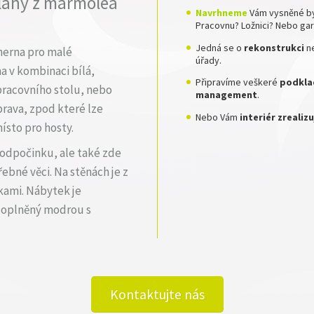
lahy z marmolea
Navrhneme
Vám vysněné by
Pracovnu? Ložnici? Nebo ga
Jedná se o
rekonstrukci
n
 herna pro malé
úřady.
a v kombinaci bílá,
Připravíme veškeré
podklad
 pracovního stolu, nebo
management
.
uprava, zpod které lze
Nebo Vám
interiér zreali
ísto pro hosty.
odpočinku, ale také zde
ebné věci. Na stěnách je z
kami. Nábytek je
 doplněný modrou s
Kontaktujte nás