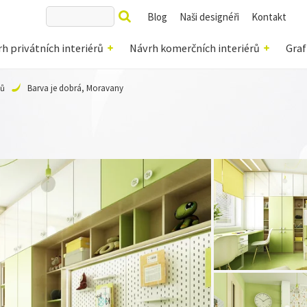
Blog
Naši designéři
Kontakt
h privátních interiérů
Návrh komerčních interiérů
Graf
jů
Barva je dobrá, Moravany