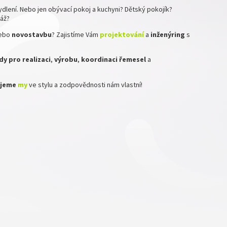
dlení. Nebo jen obývací pokoj a kuchyni? Dětský pokojík?
ráž?
ebo
novostavbu
? Zajistíme Vám
projektování
a
inženýring
s
y pro realizaci
,
výrobu
,
koordinaci
řemesel
a
zujeme
my
ve stylu a zodpovědnosti nám vlastní!