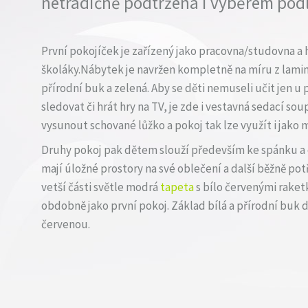
netradičně podtržena i výběrem pod
První pokojíček je zařízený jako pracovna/studovna a
školáky.Nábytek je navržen kompletně na míru z lamin
přírodní buk a zelená. Aby se děti nemuseli učit jen u
sledovat či hrát hry na TV, je zde i vestavná sedací so
vysunout schované lůžko a pokoj tak lze využít i jako m
Druhy pokoj pak dětem slouží především ke spánku a 
mají úložné prostory na své oblečení a další běžně potř
vetší části světle modrá
tapeta
s bílo červenými raket
obdobně jako první pokoj. Základ bílá a přírodní buk
červenou.