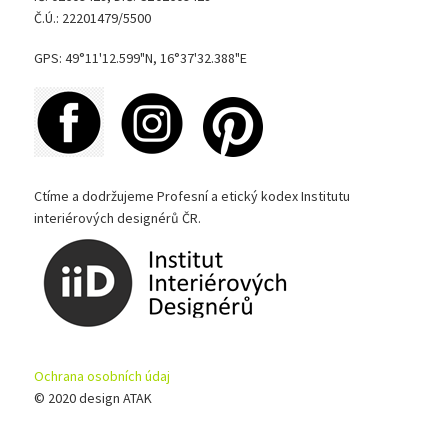
Č.Ú.: 22201479/5500
GPS: 49°11'12.599"N, 16°37'32.388"E
Ctíme a dodržujeme Profesní a etický kodex Institutu
interiérových designérů ČR.
Ochrana osobních údaj
© 2020 design ATAK