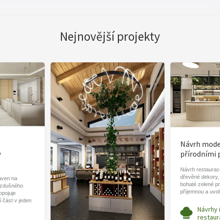
Nejnovější projekty
Návrh moder
o
přírodními 
Návrh restaurace
dřevěné dekory,
aven na
bohaté zelené pr
vzdušného
příjemnou a uvo
ropojuje
í část v jeden
Návrhy 
restaur