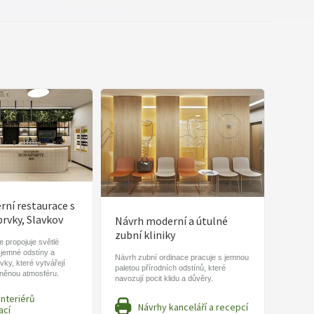
ní restaurace s
prvky, Slavkov
Návrh moderní a útulné
zubní kliniky
 propojuje světlé
 jemné odstíny a
Návrh zubní ordinace pracuje s jemnou
vky, které vytvářejí
paletou přírodních odstínů, které
lněnou atmosféru.
navozují pocit klidu a důvěry.
interiérů
Návrhy kanceláří a recepcí
ací