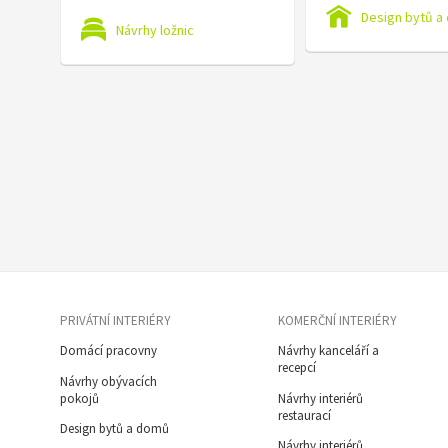
Design bytů a
Návrhy ložnic
PRIVÁTNÍ INTERIÉRY
KOMERČNÍ INTERIÉRY
Domácí pracovny
Návrhy kanceláří a
recepcí
Návrhy obývacích
pokojů
Návrhy interiérů
restaurací
Design bytů a domů
Návrhy interiérů