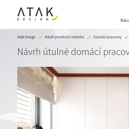
Návr
Aťák Design
Návrh privátních interiérů
Domácí pracovny
Návrh útulné domácí pracov