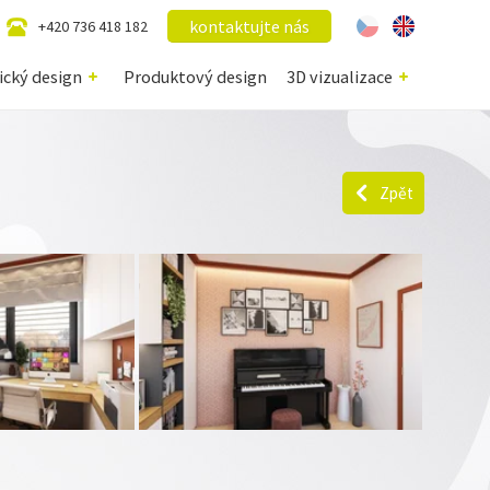
kontaktujte nás
+420 736 418 182
ický design
Produktový design
3D vizualizace
Zpět