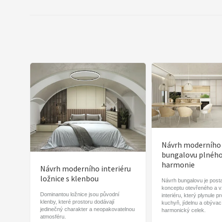
Návrh moderního
bungalovu plnéh
harmonie
Návrh moderního interiéru
ložnice s klenbou
Návrh bungalovu je post
konceptu otevřeného a 
Dominantou ložnice jsou původní
interiéru, který plynule p
klenby, které prostoru dodávají
kuchyň, jídelnu a obývac
jedinečný charakter a neopakovatelnou
harmonický celek.
atmosféru.