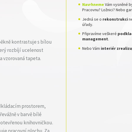
Navrhneme
Vám vysněné by
Pracovnu? Ložnici? Nebo ga
Jedná se o
rekonstrukci
n
úřady.
Připravíme veškeré
podklad
management
.
pěkně kontrastuje s bílou
Nebo Vám
interiér zreali
rý rozbíjí ucelenost
 a vzorovaná tapeta.
odkládacím prostorem,
řevážně v barvě bílé
 otevřenou knihovničkou.
šuje pracovní plochu. Za