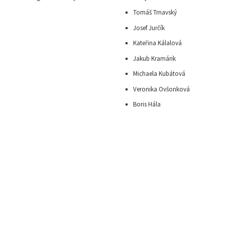
Tomáš Trnavský
J
osef Jurčík
Kateřina Kálalová
Jakub Kramárik
Michaela Kubátová
Veronika Ovšonková
Boris Hála