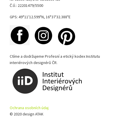
Č.Ú.: 22201479/5500
GPS: 49°11'12.599"N, 16°37'32.388"E
Ctíme a dodržujeme Profesní a etický kodex Institutu
interiérových designérů ČR.
Ochrana osobních údaj
© 2020 design ATAK