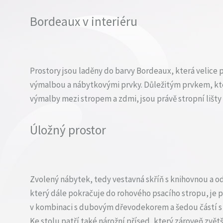
Bordeaux v interiéru
Prostory jsou laděny do barvy Bordeaux, která velice 
výmalbou a nábytkovými prvky. Důležitým prvkem, kte
výmalby mezi stropem a zdmi, jsou právě stropní lišty
Úložný prostor
Zvolený nábytek, tedy vestavná skříň s knihovnou a 
který dále pokračuje do rohového psacího stropu, je p
v kombinaci s dubovým dřevodekorem a šedou částí s
Ke stolu patří také nárožní přísed, který zároveň zvět