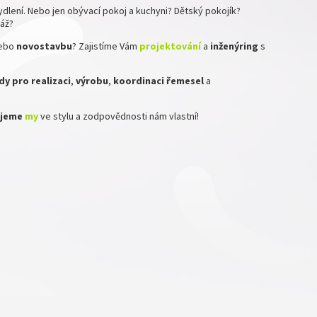
dlení. Nebo jen obývací pokoj a kuchyni? Dětský pokojík?
ráž?
ebo
novostavbu
? Zajistíme Vám
projektování
a
inženýring
s
y pro realizaci
,
výrobu
,
koordinaci
řemesel
a
zujeme
my
ve stylu a zodpovědnosti nám vlastní!