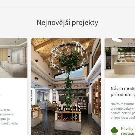
Nejnovější projekty
Návrh moder
o
přírodními 
Návrh restaurace
dřevěné dekory,
aven na
bohaté zelené pr
vzdušného
příjemnou a uvo
ropojuje
í část v jeden
Návrhy 
restaur