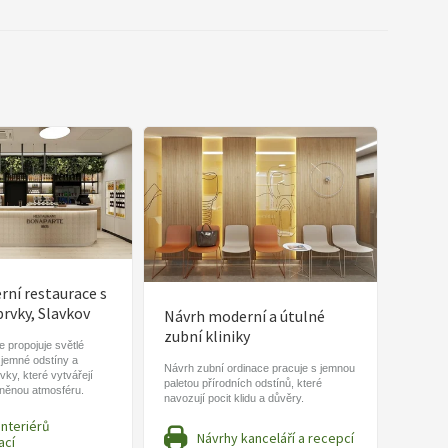
ní restaurace s
prvky, Slavkov
Návrh moderní a útulné
zubní kliniky
 propojuje světlé
 jemné odstíny a
Návrh zubní ordinace pracuje s jemnou
vky, které vytvářejí
paletou přírodních odstínů, které
lněnou atmosféru.
navozují pocit klidu a důvěry.
interiérů
Návrhy kanceláří a recepcí
ací