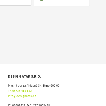
DESIGN ATAK S.R.O.
Masná burza / Masná 34, Brno 602 00
+420 736 418 182
info@designatak.cz
IČ: 02609428, DIČ: CZ02609428