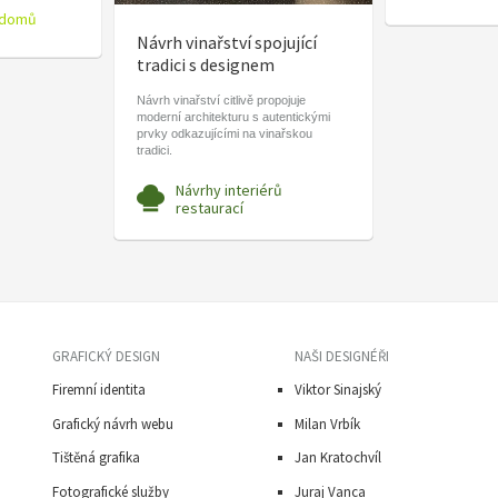
 domů
Návrh vinařství spojující
tradici s designem
Návrh vinařství citlivě propojuje
moderní architekturu s autentickými
prvky odkazujícími na vinařskou
tradici.
Návrhy interiérů
restaurací
GRAFICKÝ DESIGN
NAŠI DESIGNÉŘI
Firemní identita
Viktor Sinajský
Grafický návrh webu
Milan Vrbík
Tištěná grafika
Jan Kratochvíl
Fotografické služby
Juraj Vanca