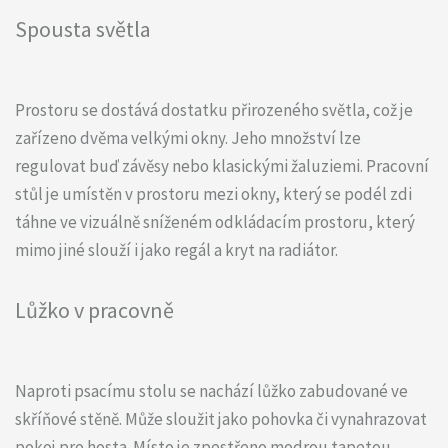
Spousta světla
Prostoru se dostává dostatku přirozeného světla, což je
zařízeno dvěma velkými okny. Jeho množství lze
regulovat buď závěsy nebo klasickými žaluziemi. Pracovní
stůl je umístěn v prostoru mezi okny, který se podél zdi
táhne ve vizuálně sníženém odkládacím prostoru, který
mimo jiné slouží i jako regál a kryt na radiátor.
Lůžko v pracovně
Naproti psacímu stolu se nachází lůžko zabudované ve
skříňové stěně. Může sloužit jako pohovka či vynahrazovat
pokoj pro hosta. Místo je zpestřeno modrou tapetou,