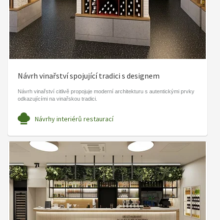
Návrh vinařství spojující tradici s designem
Návrh vinařství citlivě propojuje moderní architekturu s autentickými prvky
odkazujícími na vinařskou tradici.
Návrhy interiérů restaurací