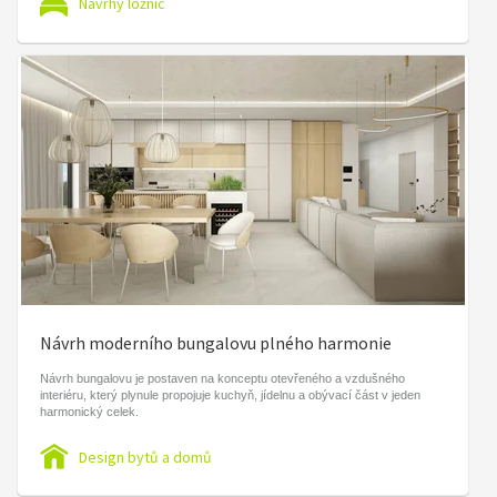
Návrhy ložnic
Návrh moderního bungalovu plného harmonie
Návrh bungalovu je postaven na konceptu otevřeného a vzdušného
interiéru, který plynule propojuje kuchyň, jídelnu a obývací část v jeden
harmonický celek.
Design bytů a domů