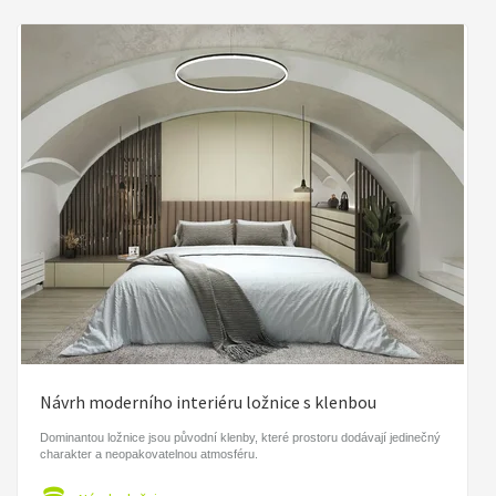
Návrh moderního interiéru ložnice s klenbou
Dominantou ložnice jsou původní klenby, které prostoru dodávají jedinečný
charakter a neopakovatelnou atmosféru.