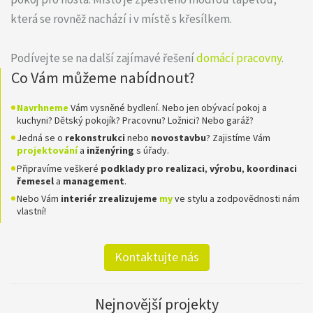
která se rovněž nachází i v místě s křesílkem.
Podívejte se na další zajímavé řešení
domácí pracovny
.
Co Vám můžeme nabídnout?
Navrhneme
Vám vysněné bydlení. Nebo jen obývací pokoj a
kuchyni? Dětský pokojík? Pracovnu? Ložnici? Nebo garáž?
Jedná se o
rekonstrukci
nebo
novostavbu
? Zajistíme Vám
projektování
a
inženýring
s úřady.
Připravíme veškeré
podklady pro realizaci
,
výrobu
,
koordinaci
řemesel
a
management
.
Nebo Vám
interiér zrealizujeme
my
ve stylu a zodpovědnosti nám
vlastní!
Kontaktujte nás
Nejnovější projekty