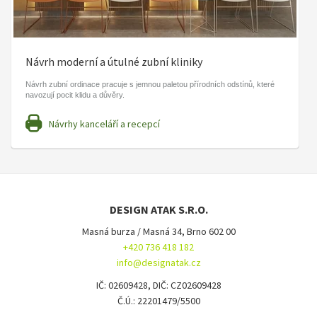
Návrh moderní a útulné zubní kliniky
Návrh zubní ordinace pracuje s jemnou paletou přírodních odstínů, které
navozují pocit klidu a důvěry.
Návrhy kanceláří a recepcí
DESIGN ATAK S.R.O.
Masná burza / Masná 34, Brno 602 00
+420 736 418 182
info@designatak.cz
IČ: 02609428, DIČ: CZ02609428
Č.Ú.: 22201479/5500