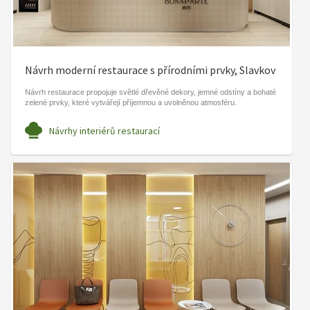
Návrh moderní restaurace s přírodními prvky, Slavkov
Návrh restaurace propojuje světlé dřevěné dekory, jemné odstíny a bohaté
zelené prvky, které vytvářejí příjemnou a uvolněnou atmosféru.
Návrhy interiérů restaurací