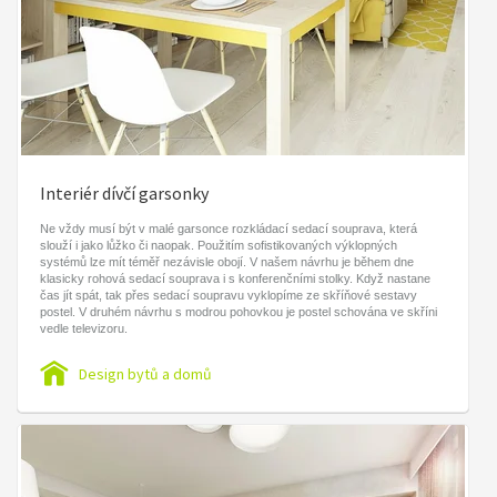
Interiér dívčí garsonky
Ne vždy musí být v malé garsonce rozkládací sedací souprava, která
slouží i jako lůžko či naopak. Použitím sofistikovaných výklopných
systémů lze mít téměř nezávisle obojí. V našem návrhu je během dne
klasicky rohová sedací souprava i s konferenčními stolky. Když nastane
čas jít spát, tak přes sedací soupravu vyklopíme ze skříňové sestavy
postel. V druhém návrhu s modrou pohovkou je postel schována ve skříni
vedle televizoru.
Design bytů a domů