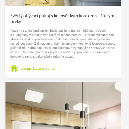
Světlý obývací pokoj s kuchyňským koutem se žlutými
prvky
Klasický samostatně stojící jídelní stůl by v menším obývacím pokoji
s kuchyňským koutem zabíral příliš mnoho prostoru, a proto byl nahrazen
stolovací deskou přilehlou k ostrůvku kuchyňské linky, kde se pohodlně
nají až pět osob. Zajímavým prvkem je umístění vestavné lednice a trouby,
jejíž skříně (z dřevodekoru dubu) hloubkově vystupují ze sestavy z bílého
lamina. TV stěna opatřená žlutým Lacobelem je pro změnu zasunutá do
dubového rámu s dekorační stěrku na pozadí. ​
Design bytů a domů