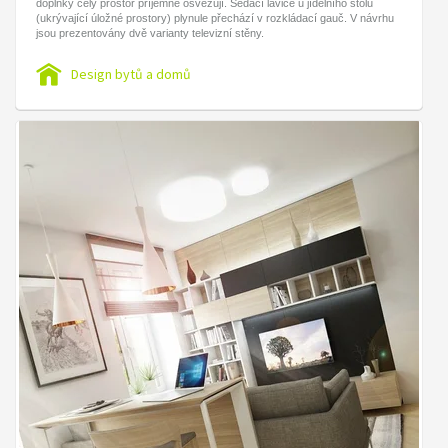
doplňky celý prostor příjemně osvěžují. Sedací lavice u jídelního stolu
(ukrývající úložné prostory) plynule přechází v rozkládací gauč. V návrhu
jsou prezentovány dvě varianty televizní stěny.
Design bytů a domů