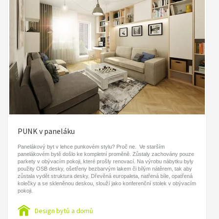
PUNK v paneláku
Panelákový byt v lehce punkovém stylu? Proč ne. Ve starším
panelákovém bytě došlo ke kompletní proměně. Zůstaly zachovány pouze
parkety v obývacím pokoji, které prošly renovací. Na výrobu nábytku byly
použity OSB desky, ošetřeny bezbarvým lakem či bílým nátěrem, tak aby
zůstala vydět struktura desky. Dřevěná europaleta, natřená bíle, opatřená
kolečky a se skleněnou deskou, slouží jako konferenční stolek v obývacím
pokoji.
Design bytů a domů