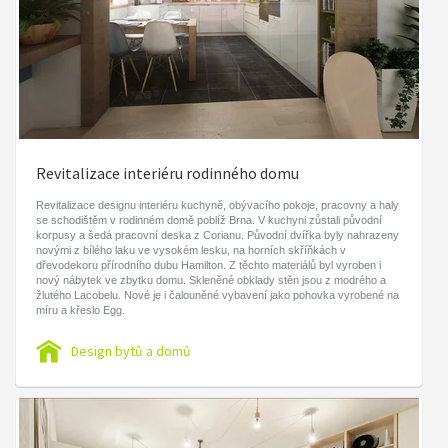
Revitalizace interiéru rodinného domu
Revitalizace designu interiéru kuchyně, obývacího pokoje, pracovny a haly
se schodištěm v rodinném domě poblíž Brna. V kuchyni zůstali původní
korpusy a šedá pracovní deska z Corianu. Původní dvířka byly nahrazeny
novými z bílého laku ve vysokém lesku, na horních skříňkách v
dřevodekoru přírodního dubu Hamilton. Z těchto materiálů byl vyroben i
nový nábytek ve zbytku domu. Skleněné obklady stěn jsou z modrého a
žlutého Lacobelu. Nové je i čalouněné vybavení jako pohovka vyrobené na
míru a křeslo Egg.
Design bytů a domů