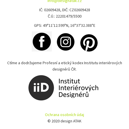
info@designatak.cz
IČ: 02609428, DIČ: CZ02609428
Č.Ú.: 22201479/5500
GPS: 49°11'12.599"N, 16°37'32.388"E
Ctíme a dodržujeme Profesní a etický kodex Institutu interiérových
designérů ČR.
Ochrana osobních údaj
© 2020 design ATAK