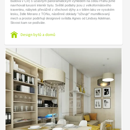
budova v ČR) s úžasným panoramatickým výhledem na celou Prahu jsme
navrhovali luxusní interiér bytu. Světlé podlahy jsou z velkoformátového
travertinu, nábytek převážně z ořechové dýhy a v bílém laku ve vysokém
lesku, židle Merano z TONu, nástěnné obklady "oživuje" mumifikovaný
mech a prostor podtrhují designové svítidla Agnes od Lindsey Adelman.
Skvost kam se podíváte.
Design bytů a domů