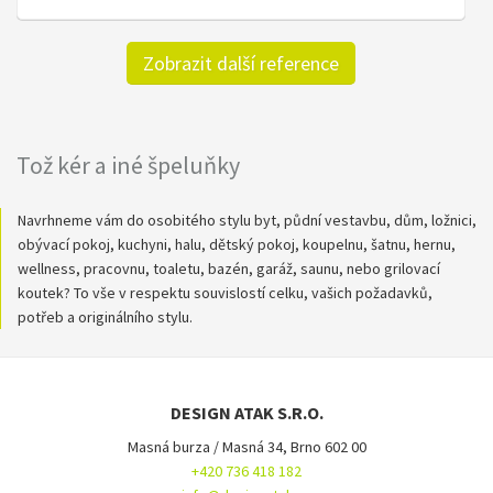
Zobrazit další reference
Tož kér a iné špeluňky
Navrhneme vám do osobitého stylu byt, půdní vestavbu, dům, ložnici,
obývací pokoj, kuchyni, halu, dětský pokoj, koupelnu, šatnu, hernu,
wellness, pracovnu, toaletu, bazén, garáž, saunu, nebo grilovací
koutek? To vše v respektu souvislostí celku, vašich požadavků,
potřeb a originálního stylu.
DESIGN ATAK S.R.O.
Masná burza / Masná 34, Brno 602 00
+420 736 418 182