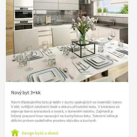
Nový byt 3+kk
Návrh třípokojového bytu je laděn v duchu opakujících se materiálů i barev.
V bílé, světlých odstínech šedé a dekoru přírodního dubu. V kontrastu se
objevuje barva antracitová a modrá, v tlumeném odstínu. Zajímavě je
řešený pracovní kout navazující na kuchyňskou linku. Televizní stěna je
dělícím prvkem společného prostoru obýváku a kuchyně.
Design bytů a domů