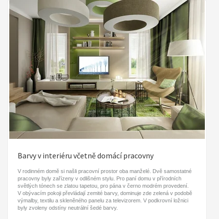
Barvy v interiéru včetně domácí pracovny
V rodinném domě si našli pracovní prostor oba manželé. Dvě samostatné
pracovny byly zařízeny v odlišném stylu. Pro paní domu v přírodních
světlých tónech se zlatou tapetou, pro pána v černo modrém provedení.
V obývacím pokoji převládají zemité barvy, dominuje zde zelená v podobě
výmalby, textilu a skleněného panelu za televizorem. V podkrovní ložnici
byly zvoleny odstíny neutrální šedé barvy.