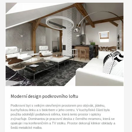
Moderní design podkrovního loftu
Podkrovní byt s velkým otevřeným prostorem pro obývák, jídelnu,
kuchyňskou linku a s biokrbem v jeho centru. V kuchyňské části byla
použita odolnější podlahová stěrka, která tento prostor i opticky
zvýrazňuje. Dominantou je pracovní deska z černého mramoru, která se
opakuje i na konferenčním a TV stolku. Prostor dekorují klinker obklady a
šedá metalické malba.