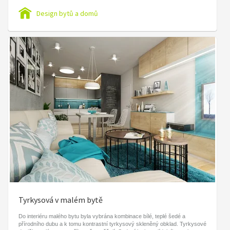
Design bytů a domů
Tyrkysová v malém bytě
Do interiéru malého bytu byla vybrána kombinace bílé, teplé šedé a
přírodního dubu a k tomu kontrastní tyrkysový skleněný obklad. Tyrkysové