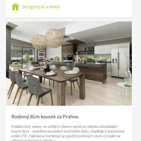
Design bytů a domů
Rodinný dům kousek za Prahou
Podlahy byly voleny ve světlých tónech oproti na nábytku převládající
tmavé dýze - matnému provedení kouřového dubu. Doplňuje jí antracitová
a bílá LTD. Zajímavou kombinací je použití kouřových skel a zrcadel na
některých plochách nábytku.