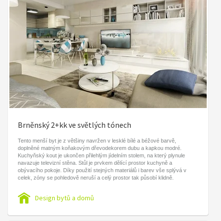
Brněnský 2+kk ve světlých tónech
Tento menší byt je z většiny navržen v lesklé bílé a béžové barvě,
doplněné matným koňakovým dřevodekorem dubu a kapkou modré.
Kuchyňský kout je ukončen přilehlým jídelním stolem, na který plynule
navazuje televizní stěna. Stůl je prvkem dělící prostor kuchyně a
obývacího pokoje. Díky použití stejných materiálů i barev vše splývá v
celek, zóny se pohledově neruší a celý prostor tak působí klidně.
Design bytů a domů