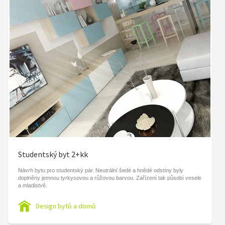
Studentský byt 2+kk
Návrh bytu pro studentský pár. Neutrální šedé a hnědé odstíny byly
doplněny jemnou tyrkysovou a růžovou barvou. Zařízení tak působí vesele
a mladistvě.
Design bytů a domů