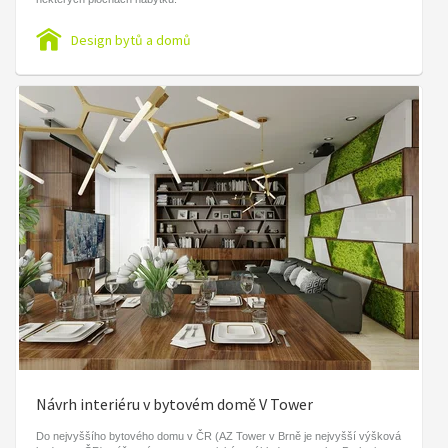
Design bytů a domů
Návrh interiéru v bytovém domě V Tower
Do nejvyššího bytového domu v ČR (AZ Tower v Brně je nejvyšší výšková