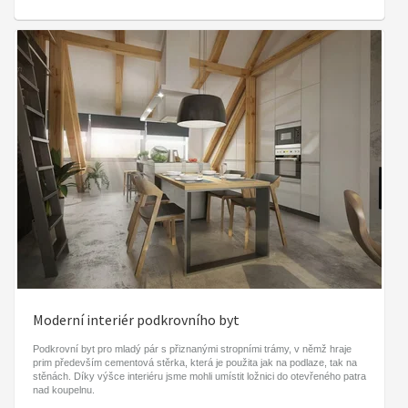
Moderní interiér podkrovního byt
Podkrovní byt pro mladý pár s přiznanými stropními trámy, v němž hraje
prim především cementová stěrka, která je použita jak na podlaze, tak na
stěnách. Díky výšce interiéru jsme mohli umístit ložnici do otevřeného patra
nad koupelnu.