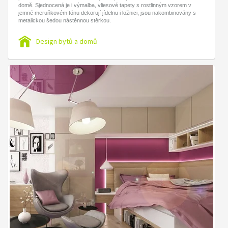
domě. Sjednocená je i výmalba, vliesové tapety s rostlinným vzorem v
jemné meruňkovém tónu dekorují jídelnu i ložnici, jsou nakombinovány s
metalickou šedou nástěnnou stěrkou.
Design bytů a domů