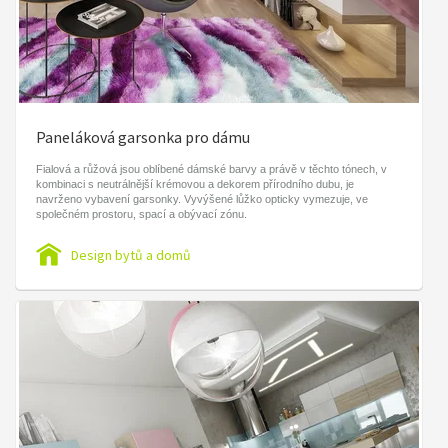
Paneláková garsonka pro dámu
Fialová a růžová jsou oblíbené dámské barvy a právě v těchto tónech, v
kombinaci s neutrálnější krémovou a dekorem přírodního dubu, je
navrženo vybavení garsonky. Vyvýšené lůžko opticky vymezuje, ve
společném prostoru, spací a obývací zónu.
Design bytů a domů