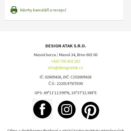
Návrhy kanceláří a recepcí
DESIGN ATAK S.R.O.
Masná burza / Masná 34, Brno 602 00
+420 736 418 182
info@designatak.cz
IČ: 02609428, DIČ: CZ02609428
Č.Ú.: 22201479/5500
GPS: 49°11'12.599"N, 16°37'32.388"E
Ctíme a dodržujeme Profesní a etický kodex Institutu interiérových