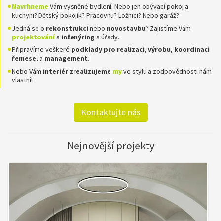
Navrhneme
Vám vysněné bydlení. Nebo jen obývací pokoj a
kuchyni? Dětský pokojík? Pracovnu? Ložnici? Nebo garáž?
Jedná se o
rekonstrukci
nebo
novostavbu
? Zajistíme Vám
projektování
a
inženýring
s úřady.
Připravíme veškeré
podklady pro realizaci
,
výrobu
,
koordinaci
řemesel
a
management
.
Nebo Vám
interiér zrealizujeme
my
ve stylu a zodpovědnosti nám
vlastní!
Kontaktujte nás
Nejnovější projekty