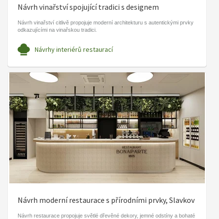
Návrh vinařství spojující tradici s designem
Návrh vinařství citlivě propojuje moderní architekturu s autentickými prvky
odkazujícími na vinařskou tradici.
Návrhy interiérů restaurací
Návrh moderní restaurace s přírodními prvky, Slavkov
Návrh restaurace propojuje světlé dřevěné dekory, jemné odstíny a bohaté