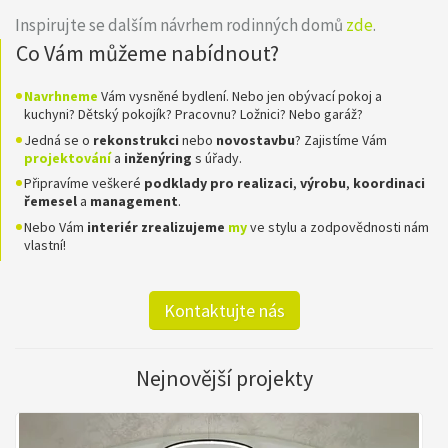
Inspirujte se dalším návrhem rodinných domů
zde
.
Co Vám můžeme nabídnout?
Navrhneme
Vám vysněné bydlení. Nebo jen obývací pokoj a
kuchyni? Dětský pokojík? Pracovnu? Ložnici? Nebo garáž?
Jedná se o
rekonstrukci
nebo
novostavbu
? Zajistíme Vám
projektování
a
inženýring
s úřady.
Připravíme veškeré
podklady pro realizaci
,
výrobu
,
koordinaci
řemesel
a
management
.
Nebo Vám
interiér zrealizujeme
my
ve stylu a zodpovědnosti nám
vlastní!
Kontaktujte nás
Nejnovější projekty