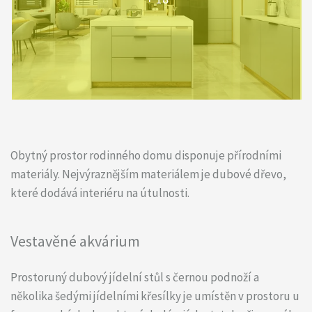
Obytný prostor rodinného domu disponuje přírodními
materiály. Nejvýraznějším materiálem je dubové dřevo,
které dodává interiéru na útulnosti.
Vestavěné akvárium
Prostoruný dubový jídelní stůl s černou podnoží a
několika šedými jídelními křesílky je umístěn v prostoru u