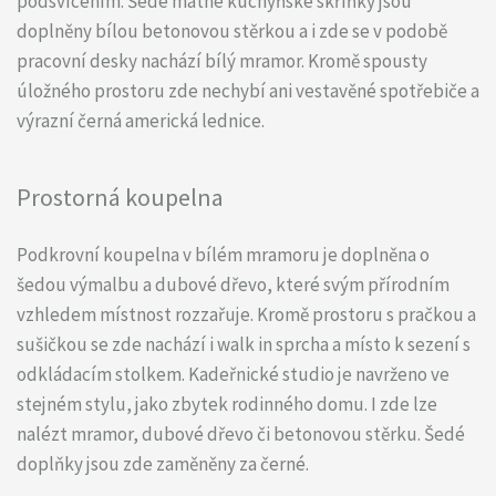
podsvícením. Šedé matné kuchyňské skříňky jsou
doplněny bílou betonovou stěrkou a i zde se v podobě
pracovní desky nachází bílý mramor. Kromě spousty
úložného prostoru zde nechybí ani vestavěné spotřebiče a
výrazní černá americká lednice.
Prostorná koupelna
Podkrovní koupelna v bílém mramoru je doplněna o
šedou výmalbu a dubové dřevo, které svým přírodním
vzhledem místnost rozzařuje. Kromě prostoru s pračkou a
sušičkou se zde nachází i walk in sprcha a místo k sezení s
odkládacím stolkem. Kadeřnické studio je navrženo ve
stejném stylu, jako zbytek rodinného domu. I zde lze
nalézt mramor, dubové dřevo či betonovou stěrku. Šedé
doplňky jsou zde zaměněny za černé.