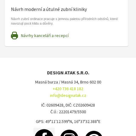
Návrh moderní a útulné zubní kliniky
Návrh zubní ordinace pracuje s jemnou paletou přírodních odstínů, které
navozují pocit klidu a důvěry.
Návrhy kanceláří a recepcí
DESIGN ATAK S.R.O.
Masná burza / Masná 34, Brno 602 00
+420 736 418 182
info@designatak.cz
IČ: 02609428, DIČ: CZ02609428
Č.Ú.: 22201479/5500
GPS: 49°11'12.599"N, 16°37'32.388"E