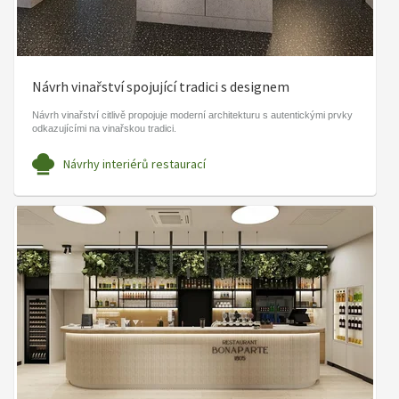
Návrh vinařství spojující tradici s designem
Návrh vinařství citlivě propojuje moderní architekturu s autentickými prvky
odkazujícími na vinařskou tradici.
Návrhy interiérů restaurací