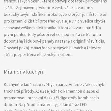
francouzských oken, které dodávají dostatek přirozeného
světla. Zajímavým prvkem je vestavěné akvárium s
bezúchytovými skříňkami okolo, ve kterých je místo nejen
pro krmení či čistící prostředky, ale je v nich velice chytře
schovaná veškerá elektronika, která k akváriu patří. Na
první pohled tedy působí velice moderně a čistě. Tomu
dopomáhají i dubové panely na stěně a originální svítidla.
Obývací pokoj je navržen ve stejných barvách a televizní
stěna je zpestřena elektrickým krbem.
Mramor v kuchyni
Kuchyně je laděna do světlých barev. Ani zde však nechybí
trocha té přírody. Ať už se jedná o kamennou dlažbu či
mramorovou pracovní desku či digestoř v kombinaci s
dubem. Na přírodní materiály je dán důraz LED