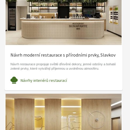
Návrh moderní restaurace s přírodními prvky, Slavkov
Návrh restaurace propojuje světlé dřevěné dekory, jemné odstíny a bohaté
zelené prvky, které vytvářejí příjemnou a uvolněnou atmosféru.
Návrhy interiérů restaurací