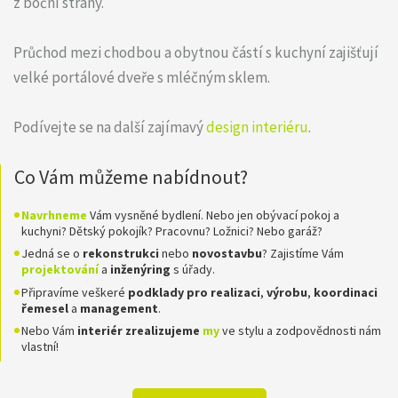
z boční strany.
Průchod mezi chodbou a obytnou částí s kuchyní zajišťují
velké portálové dveře s mléčným sklem.
Podívejte se na další zajímavý
design interiéru
.
Co Vám můžeme nabídnout?
Navrhneme
Vám vysněné bydlení. Nebo jen obývací pokoj a
kuchyni? Dětský pokojík? Pracovnu? Ložnici? Nebo garáž?
Jedná se o
rekonstrukci
nebo
novostavbu
? Zajistíme Vám
projektování
a
inženýring
s úřady.
Připravíme veškeré
podklady pro realizaci
,
výrobu
,
koordinaci
řemesel
a
management
.
Nebo Vám
interiér zrealizujeme
my
ve stylu a zodpovědnosti nám
vlastní!