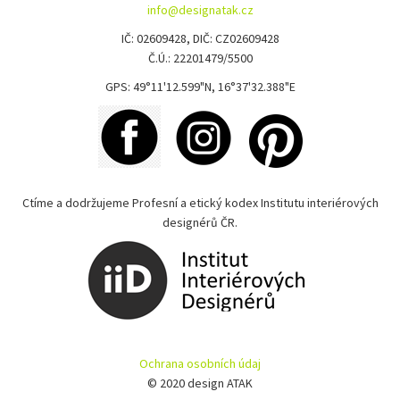
info@designatak.cz
IČ: 02609428, DIČ: CZ02609428
Č.Ú.: 22201479/5500
GPS: 49°11'12.599"N, 16°37'32.388"E
Ctíme a dodržujeme Profesní a etický kodex Institutu interiérových
designérů ČR.
Ochrana osobních údaj
© 2020 design ATAK