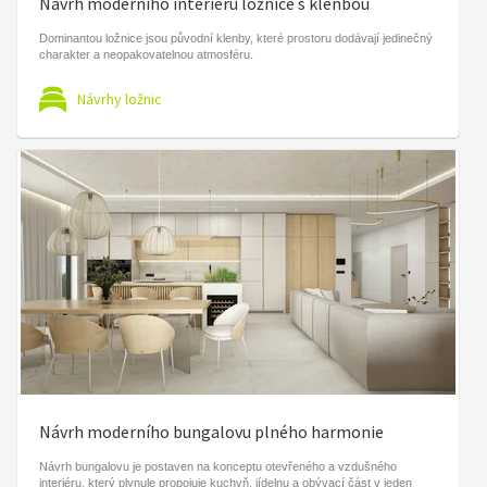
Návrh moderního interiéru ložnice s klenbou
Dominantou ložnice jsou původní klenby, které prostoru dodávají jedinečný
charakter a neopakovatelnou atmosféru.
Návrhy ložnic
Návrh moderního bungalovu plného harmonie
Návrh bungalovu je postaven na konceptu otevřeného a vzdušného
interiéru, který plynule propojuje kuchyň, jídelnu a obývací část v jeden