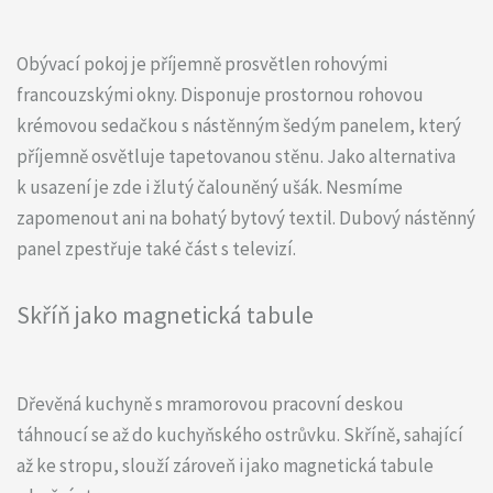
Obývací pokoj je příjemně prosvětlen rohovými
francouzskými okny. Disponuje prostornou rohovou
krémovou sedačkou s nástěnným šedým panelem, který
příjemně osvětluje tapetovanou stěnu. Jako alternativa
k usazení je zde i žlutý čalouněný ušák. Nesmíme
zapomenout ani na bohatý bytový textil. Dubový nástěnný
panel zpestřuje také část s televizí.
Skříň jako magnetická tabule
Dřevěná kuchyně s mramorovou pracovní deskou
táhnoucí se až do kuchyňského ostrůvku. Skříně, sahající
až ke stropu, slouží zároveň i jako magnetická tabule