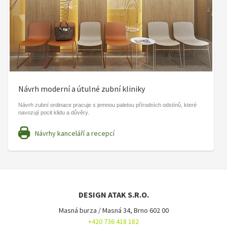
Návrh moderní a útulné zubní kliniky
Návrh zubní ordinace pracuje s jemnou paletou přírodních odstínů, které
navozují pocit klidu a důvěry.
Návrhy kanceláří a recepcí
DESIGN ATAK S.R.O.
Masná burza / Masná 34, Brno 602 00
+420 736 418 182