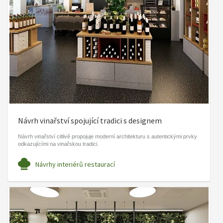
Návrh vinařství spojující tradici s designem
Návrh vinařství citlivě propojuje moderní architekturu s autentickými prvky
odkazujícími na vinařskou tradici.
Návrhy interiérů restaurací