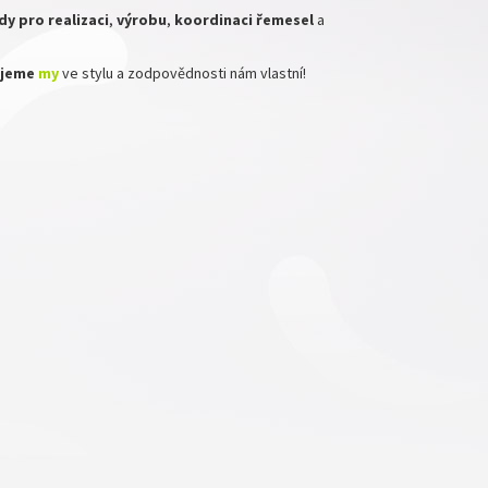
y pro realizaci
,
výrobu
,
koordinaci
řemesel
a
zujeme
my
ve stylu a zodpovědnosti nám vlastní!