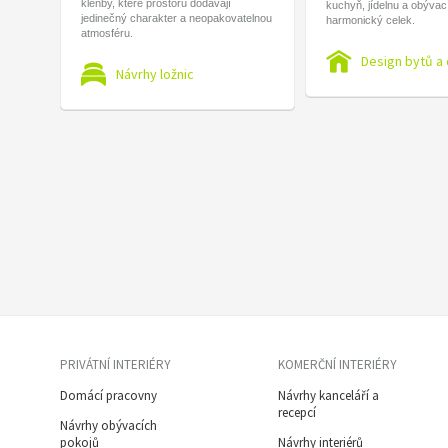
klenby, které prostoru dodávají
kuchyň, jídelnu a obývac
jedinečný charakter a neopakovatelnou
harmonický celek.
atmosféru.
Design bytů a
Návrhy ložnic
PRIVÁTNÍ INTERIÉRY
KOMERČNÍ INTERIÉRY
Domácí pracovny
Návrhy kanceláří a
recepcí
Návrhy obývacích
pokojů
Návrhy interiérů