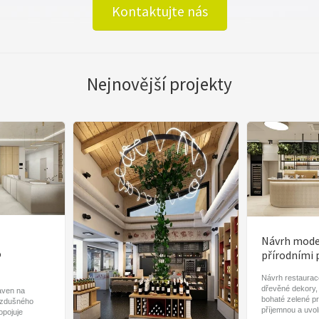
Kontaktujte nás
Nejnovější projekty
Návrh moder
o
přírodními 
Návrh restaurace
dřevěné dekory,
aven na
bohaté zelené pr
vzdušného
příjemnou a uvo
ropojuje