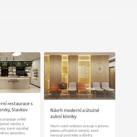
ní restaurace s
prvky, Slavkov
Návrh moderní a útulné
zubní kliniky
 propojuje světlé
 jemné odstíny a
Návrh zubní ordinace pracuje s jemnou
vky, které vytvářejí
paletou přírodních odstínů, které
lněnou atmosféru.
navozují pocit klidu a důvěry.