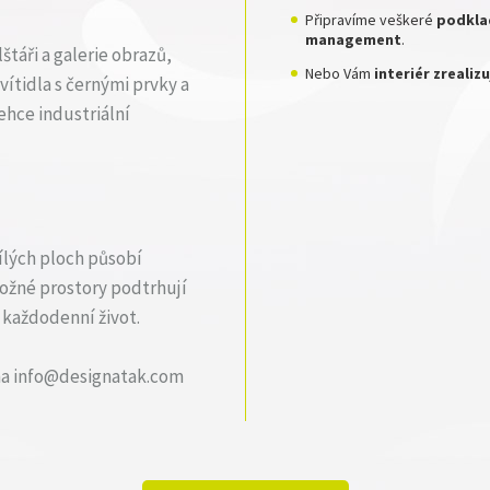
Připravíme veškeré
podklad
management
.
táři a galerie obrazů,
Nebo Vám
interiér zreali
vítidla s černými prvky a
ehce industriální
bílých ploch působí
ložné prostory podtrhují
 každodenní život.
 na info@designatak.com