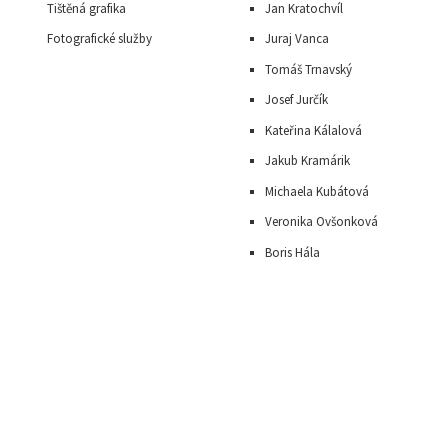
Tištěná grafika
Jan Kratochvíl
Fotografické služby
Juraj Vanca
Tomáš Trnavský
J
osef Jurčík
Kateřina Kálalová
Jakub Kramárik
Michaela Kubátová
Veronika Ovšonková
Boris Hála