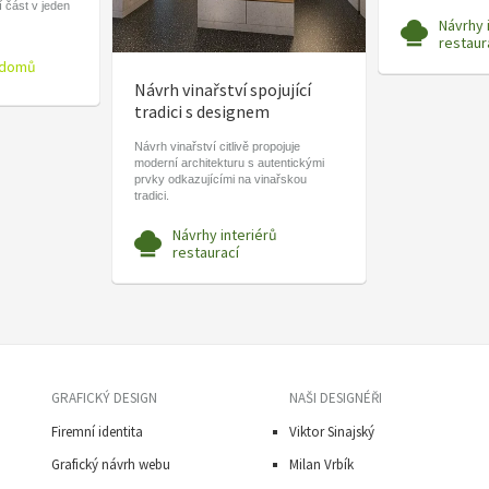
í část v jeden
Návrhy 
restaur
 domů
Návrh vinařství spojující
tradici s designem
Návrh vinařství citlivě propojuje
moderní architekturu s autentickými
prvky odkazujícími na vinařskou
tradici.
Návrhy interiérů
restaurací
GRAFICKÝ DESIGN
NAŠI DESIGNÉŘI
Firemní identita
Viktor Sinajský
Grafický návrh webu
Milan Vrbík