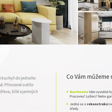
Co Vám můžeme 
 i kuchyň do jednoho
. Přirozené světlo
dřeva, bílé a jemných
Navrhneme
Vám vysněné by
Pracovnu? Ložnici? Nebo ga
Jedná se o
rekonstrukci
n
úřady.