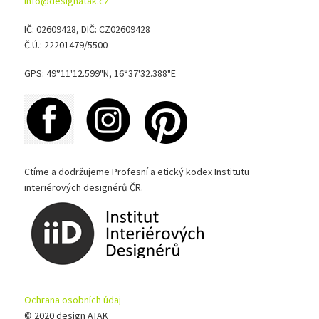
info@designatak.cz
IČ: 02609428, DIČ: CZ02609428
Č.Ú.: 22201479/5500
GPS: 49°11'12.599"N, 16°37'32.388"E
Ctíme a dodržujeme Profesní a etický kodex Institutu
interiérových designérů ČR.
Ochrana osobních údaj
© 2020 design ATAK