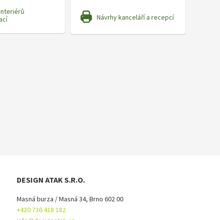
interiérů
Návrhy kanceláří a recepcí
ací
DESIGN ATAK S.R.O.
Masná burza / Masná 34, Brno 602 00
+420 736 418 182