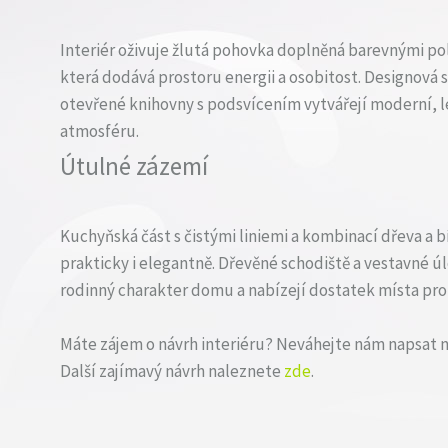
Interiér oživuje žlutá pohovka doplněná barevnými polš
která dodává prostoru energii a osobitost. Designová s
otevřené knihovny s podsvícením vytvářejí moderní, l
atmosféru.
Útulné zázemí
Kuchyňská část s čistými liniemi a kombinací dřeva a 
prakticky i elegantně. Dřevěné schodiště a vestavné ú
rodinný charakter domu a nabízejí dostatek místa pro
Máte zájem o návrh interiéru? Neváhejte nám napsat
Další zajímavý návrh naleznete
zde
.