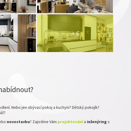
+ 6
nabídnout?
dlení. Nebo jen obývací pokoj a kuchyni? Dětský pokojík?
ráž?
ebo
novostavbu
? Zajistíme Vám
projektování
a
inženýring
s