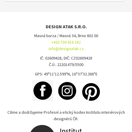
DESIGN ATAK S.R.O.
Masná burza / Masná 34, Brno 602 00
+420 736 418 182
info@designatak.cz
IČ: 02609428, DIČ: CZ02609428
Č.Ú.: 22201479/5500
GPS: 49°11'12.599"N, 16°37'32.388"E
Ctíme a dodržujeme Profesní a etický kodex Institutu interiérových
designérů ČR.