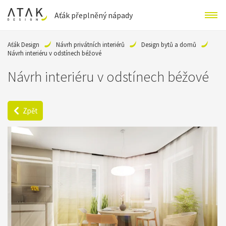
Aťák přeplněný nápady
Aťák Design
Návrh privátních interiérů
Design bytů a domů
Návrh interiéru v odstínech béžové
Návrh interiéru v odstínech béžové
Zpět