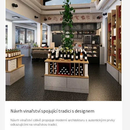
Návrh vinařství spojující tradici s designem
Návrh vinařství citlivě propojuje moderní architekturu s autentickými prvky
odkazujícími na vinařskou tradici.