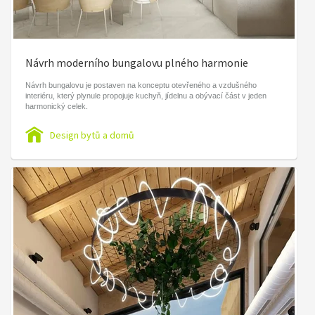
Návrh moderního bungalovu plného harmonie
Návrh bungalovu je postaven na konceptu otevřeného a vzdušného
interiéru, který plynule propojuje kuchyň, jídelnu a obývací část v jeden
harmonický celek.
Design bytů a domů