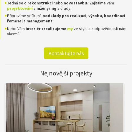
Jedná se o
rekonstrukci
nebo
novostavbu
? Zajistíme Vám
projektování
a
inženýring
s úřady.
Připravíme veškeré
podklady pro realizaci
,
výrobu
,
koordinaci
řemesel
a
management
.
Nebo Vám
interiér zrealizujeme
my
ve stylu a zodpovědnosti nám
vlastní!
Kontaktujte nás
Nejnovější projekty