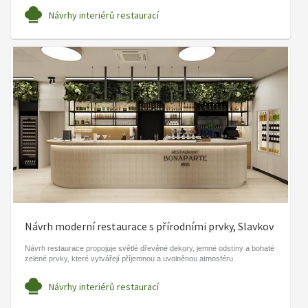
Návrhy interiérů restaurací
Návrh moderní restaurace s přírodními prvky, Slavkov
Návrh restaurace propojuje světlé dřevěné dekory, jemné odstíny a bohaté
zelené prvky, které vytvářejí příjemnou a uvolněnou atmosféru.
Návrhy interiérů restaurací