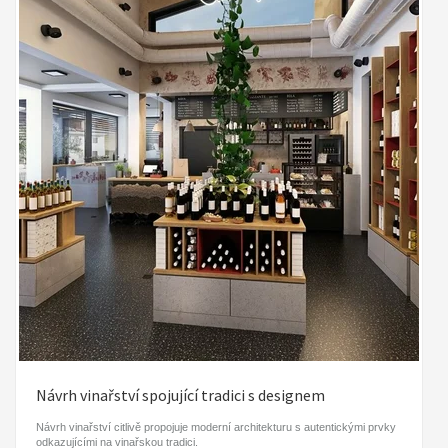
Návrh vinařství spojující tradici s designem
Návrh vinařství citlivě propojuje moderní architekturu s autentickými prvky
odkazujícími na vinařskou tradici.