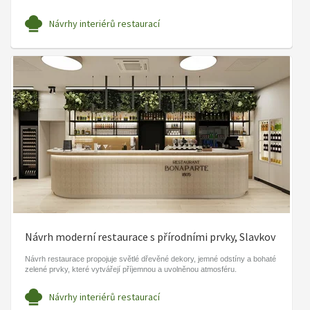
Návrhy interiérů restaurací
Návrh moderní restaurace s přírodními prvky, Slavkov
Návrh restaurace propojuje světlé dřevěné dekory, jemné odstíny a bohaté
zelené prvky, které vytvářejí příjemnou a uvolněnou atmosféru.
Návrhy interiérů restaurací