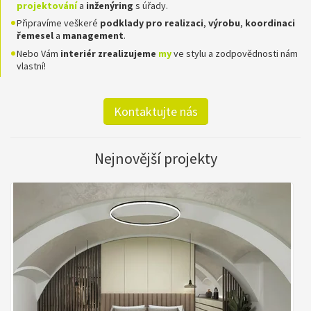
projektování
a
inženýring
s úřady.
Připravíme veškeré
podklady pro realizaci
,
výrobu
,
koordinaci
řemesel
a
management
.
Nebo Vám
interiér zrealizujeme
my
ve stylu a zodpovědnosti nám
vlastní!
Kontaktujte nás
Nejnovější projekty