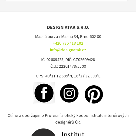
DESIGN ATAK S.R.O.
Masná burza / Masná 34, Brno 602 00
+420 736 418 182
info@designatak.cz
IČ: 02609428, DIČ: CZ02609428
Č.Ú.: 22201479/5500
GPS: 49°11'12.599"N, 16°37'32.388"E
Ctíme a dodržujeme Profesní a etický kodex Institutu interiérových
designérů ČR.