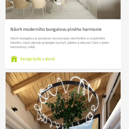
Návrh moderního bungalovu plného harmonie
Návrh bungalovu je postaven na konceptu otevřeného a vzdušného
interiéru, který plynule propojuje kuchyň, jídelnu a obývací část v jeden
harmonický celek.
Design bytů a domů