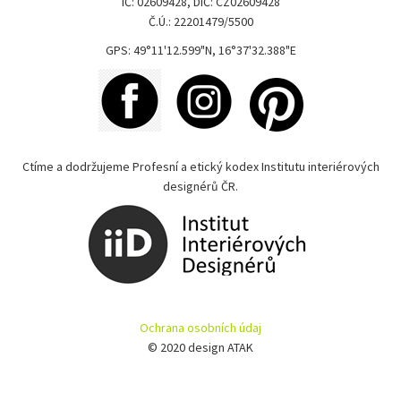
IČ: 02609428, DIČ: CZ02609428
Č.Ú.: 22201479/5500
GPS: 49°11'12.599"N, 16°37'32.388"E
Ctíme a dodržujeme Profesní a etický kodex Institutu interiérových
designérů ČR.
Ochrana osobních údaj
© 2020 design ATAK