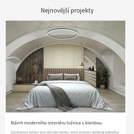
Nejnovější projekty
Návrh moderního interiéru ložnice s klenbou
Dominantou ložnice jsou původní klenby, které prostoru dodávají jedinečný