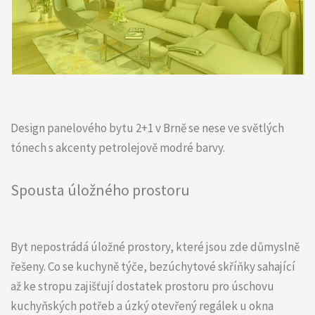
Design panelového bytu 2+1 v Brně se nese ve světlých
tónech s akcenty petrolejově modré barvy.
Spousta úložného prostoru
Byt nepostrádá úložné prostory, které jsou zde důmyslně
řešeny. Co se kuchyně týče, bezúchytové skříňky sahající
až ke stropu zajišťují dostatek prostoru pro úschovu
kuchyňských potřeb a úzký otevřený regálek u okna