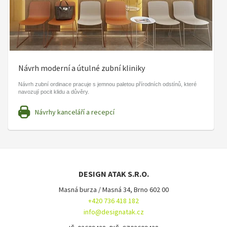
Návrh moderní a útulné zubní kliniky
Návrh zubní ordinace pracuje s jemnou paletou přírodních odstínů, které
navozují pocit klidu a důvěry.
Návrhy kanceláří a recepcí
DESIGN ATAK S.R.O.
Masná burza / Masná 34, Brno 602 00
+420 736 418 182
info@designatak.cz