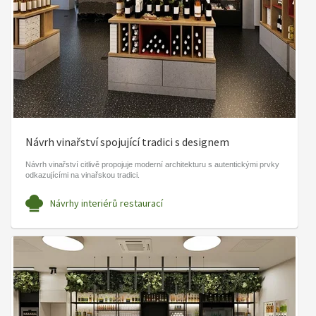
Návrh vinařství spojující tradici s designem
Návrh vinařství citlivě propojuje moderní architekturu s autentickými prvky
odkazujícími na vinařskou tradici.
Návrhy interiérů restaurací