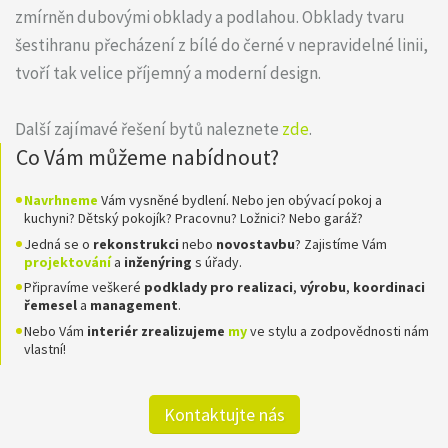
zmírněn dubovými obklady a podlahou. Obklady tvaru
šestihranu přecházení z bílé do černé v nepravidelné linii,
tvoří tak velice příjemný a moderní design.
Další zajímavé řešení bytů naleznete
zde
.
Co Vám můžeme nabídnout?
Navrhneme
Vám vysněné bydlení. Nebo jen obývací pokoj a
kuchyni? Dětský pokojík? Pracovnu? Ložnici? Nebo garáž?
Jedná se o
rekonstrukci
nebo
novostavbu
? Zajistíme Vám
projektování
a
inženýring
s úřady.
Připravíme veškeré
podklady pro realizaci
,
výrobu
,
koordinaci
řemesel
a
management
.
Nebo Vám
interiér zrealizujeme
my
ve stylu a zodpovědnosti nám
vlastní!
Kontaktujte nás