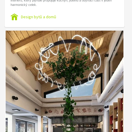
interiéru, který plynule propojuje kuchyň, jídelnu a obývací část v jeden
harmonický celek.
Design bytů a domů