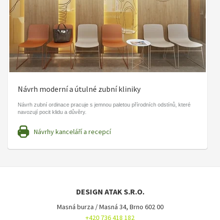
Návrh moderní a útulné zubní kliniky
Návrh zubní ordinace pracuje s jemnou paletou přírodních odstínů, které
navozují pocit klidu a důvěry.
Návrhy kanceláří a recepcí
DESIGN ATAK S.R.O.
Masná burza / Masná 34, Brno 602 00
+420 736 418 182