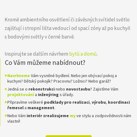
Kromě ambientního osvětlení či závěsných svítidel světlo
zajišťují i stropní lišta vedoucí od spací zóny až po kuchyň
s bodovými světly v černé barvě.
Inspirujte se dalším návrhem
bytů a domů
.
Co Vám můžeme nabídnout?
Navrhneme
Vám vysněné bydlení. Nebo jen obývací pokoj a
kuchyni? Dětský pokojík? Pracovnu? Ložnici? Nebo garáž?
Jedná se o
rekonstrukci
nebo
novostavbu
? Zajistíme Vám
projektování
a
inženýring
s úřady.
Připravíme veškeré
podklady pro realizaci
,
výrobu
,
koordinaci
řemesel
a
management
.
Nebo Vám
interiér zrealizujeme
my
ve stylu a zodpovědnosti nám
vlastní!