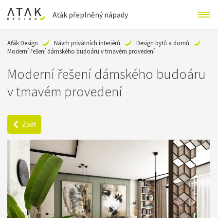
Aťák přeplněný nápady
Aťák Design
Návrh privátních interiérů
Design bytů a domů
Moderní řešení dámského budoáru v tmavém provedení
Moderní řešení dámského budoáru
v tmavém provedení
Zpět