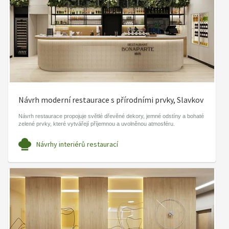
Návrh moderní restaurace s přírodními prvky, Slavkov
Návrh restaurace propojuje světlé dřevěné dekory, jemné odstíny a bohaté
zelené prvky, které vytvářejí příjemnou a uvolněnou atmosféru.
Návrhy interiérů restaurací