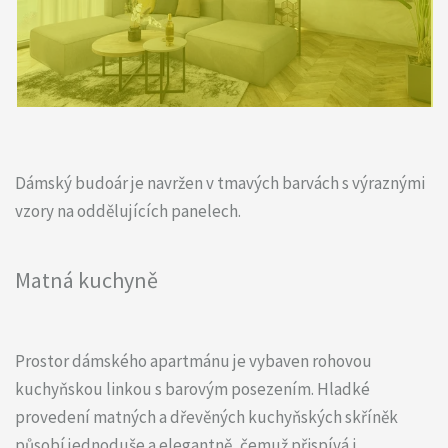
Dámský budoár je navržen v tmavých barvách s výraznými
vzory na oddělujících panelech.
Matná kuchyně
Prostor dámského apartmánu je vybaven rohovou
kuchyňskou linkou s barovým posezením. Hladké
provedení matných a dřevěných kuchyňských skříněk
působí jednoduše a elegantně, čemuž přispívá i