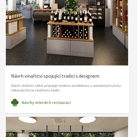
Návrh vinařství spojující tradici s designem
Návrh vinařství citlivě propojuje moderní architekturu s autentickými prvky
odkazujícími na vinařskou tradici.
Návrhy interiérů restaurací