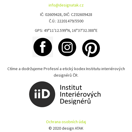
info@designatak.cz
IČ: 02609428, DIČ: CZ02609428
Č.Ú.: 22201479/5500
GPS: 49°11'12.599"N, 16°37'32.388"E
Ctíme a dodržujeme Profesní a etický kodex Institutu interiérových
designérů ČR.
Ochrana osobních údaj
© 2020 design ATAK