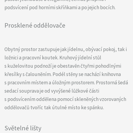
podsvícení pod horními skříňkami a po jejich bocích.
Prosklené oddělovače
Obytný prostor zastupuje jak jídelnu, obývací pokoj, tak i
ložnici a pracovní koutek. Kruhový jídelní stůl
s kuželovitou podnoží je obestavěn čtyřmi pohodlnými
křesílky s čalouněním. Podél stěny se nachází knihovna
s pracovním místem a úložným prostorem. Prostorná šedá
sedací souprava je od vyvýšené lůžkové části
s podsvícením oddělena pomocí skleněných vzorovaných
oddělovačů tvoříc tak útulné místo ke spánku.
Světelné lišty