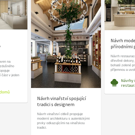
Návrh moder
o
přírodními 
Návrh restaurace
dřevěné dekory,
aven na
bohaté zelené pr
vzdušného
příjemnou a uvo
ropojuje
í část v jeden
Návrhy 
restaur
 domů
Návrh vinařství spojující
tradici s designem
Návrh vinařství citlivě propojuje
moderní architekturu s autentickými
prvky odkazujícími na vinařskou
tradici.