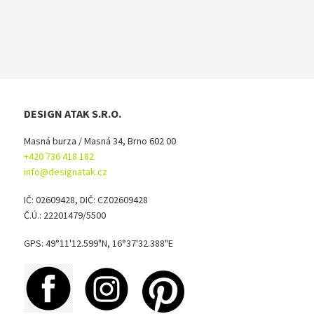
DESIGN ATAK S.R.O.
Masná burza / Masná 34, Brno 602 00
+420 736 418 182
info@designatak.cz
IČ: 02609428, DIČ: CZ02609428
Č.Ú.: 22201479/5500
GPS: 49°11'12.599"N, 16°37'32.388"E