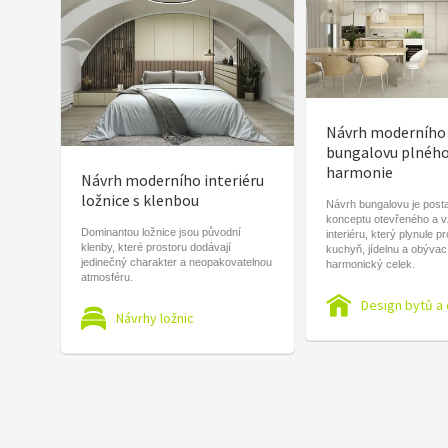
Návrh moderního
bungalovu plnéh
harmonie
Návrh moderního interiéru
ložnice s klenbou
Návrh bungalovu je post
konceptu otevřeného a 
Dominantou ložnice jsou původní
interiéru, který plynule p
klenby, které prostoru dodávají
kuchyň, jídelnu a obývac
jedinečný charakter a neopakovatelnou
harmonický celek.
atmosféru.
Design bytů a
Návrhy ložnic