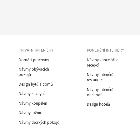
PRIVÁTNÍ INTERIÉRY
KOMERČNÍ INTERIÉRY
Domácí pracovny
Návrhy kanceláří a
recepcí
Návrhy obývacích
pokojů
Návrhy interiérů
restaurací
Design bytů a domů
Návrhy interiérů
Návrhy kuchyní
obchodů
Návrhy koupelen
Design hotelů
Návrhy ložnic
Návrhy dětských pokojů