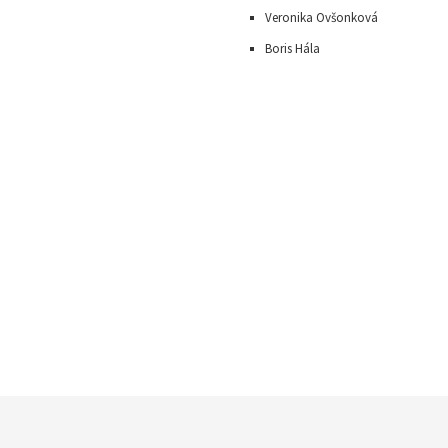
Veronika Ovšonková
Boris Hála