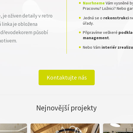
Navrhneme
Vám vysněné by
Pracovnu? Ložnici? Nebo ga
je oživen detaily v retro
Jedná se o
rekonstrukci
n
úřady.
 linka je obložena
m dřevodekorem působí
Připravíme veškeré
podklad
management
.
motivem.
Nebo Vám
interiér zreali
Kontaktujte nás
Nejnovější projekty