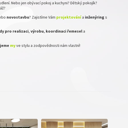
dlení. Nebo jen obývací pokoj a kuchyni? Dětský pokojík?
ráž?
ebo
novostavbu
? Zajistíme Vám
projektování
a
inženýring
s
y pro realizaci
,
výrobu
,
koordinaci
řemesel
a
zujeme
my
ve stylu a zodpovědnosti nám vlastní!