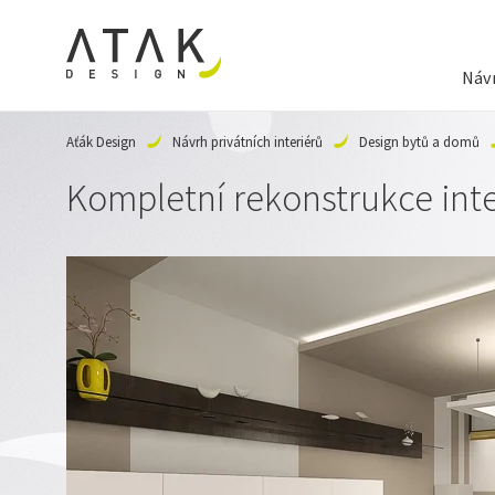
Návr
Aťák Design
Návrh privátních interiérů
Design bytů a domů
Kompletní rekonstrukce int