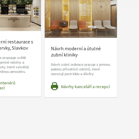
ní restaurace s
prvky, Slavkov
Návrh moderní a útulné
zubní kliniky
 propojuje světlé
 jemné odstíny a
Návrh zubní ordinace pracuje s jemnou
vky, které vytvářejí
paletou přírodních odstínů, které
lněnou atmosféru.
navozují pocit klidu a důvěry.
interiérů
Návrhy kanceláří a recepcí
ací