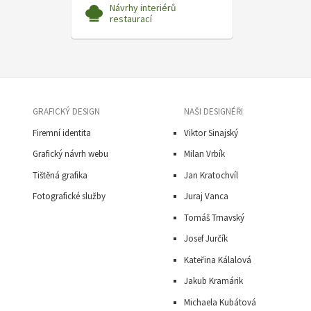
Návrhy interiérů
restaurací
GRAFICKÝ DESIGN
NAŠI DESIGNÉŘI
Firemní identita
Viktor Sinajský
Grafický návrh webu
Milan Vrbík
Tištěná grafika
Jan Kratochvíl
Fotografické služby
Juraj Vanca
Tomáš Trnavský
J
osef Jurčík
Kateřina Kálalová
Jakub Kramárik
Michaela Kubátová