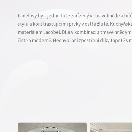
Panelový byt, jednoduše zařízený v tmavohnědé a bílé, 
stylu a konstrastujícími prvky v ostře žluté. Kuchyňská
materiálem Lacobel. Bílá v kombinaci s tmavě hnědý
čistě a moderně. Nechybí ani zpestření díky tapetě s 