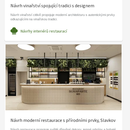
Návrh vinařství spojující tradici s designem
Návrh vinařství citlivě propojuje moderní architekturu s autentickými prvky
odkazujícími na vinařskou tradici.
Návrhy interiérů restaurací
Návrh moderní restaurace s přírodními prvky, Slavkov
Návrh restaurace propojuje světlé dřevěné dekory, jemné odstíny a bohaté