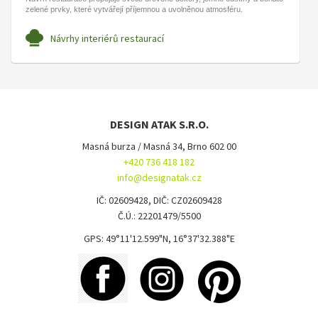
zelené prvky, které vytvářejí příjemnou a uvolněnou atmosféru.
Návrhy interiérů restaurací
DESIGN ATAK S.R.O.
Masná burza / Masná 34, Brno 602 00
+420 736 418 182
info@designatak.cz
IČ: 02609428, DIČ: CZ02609428
Č.Ú.: 22201479/5500
GPS: 49°11'12.599"N, 16°37'32.388"E