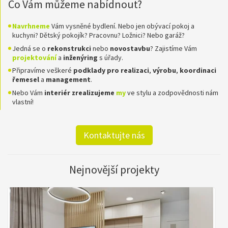
Co Vám můžeme nabídnout?
Navrhneme
Vám vysněné bydlení. Nebo jen obývací pokoj a
kuchyni? Dětský pokojík? Pracovnu? Ložnici? Nebo garáž?
Jedná se o
rekonstrukci
nebo
novostavbu
? Zajistíme Vám
projektování
a
inženýring
s úřady.
Připravíme veškeré
podklady pro realizaci
,
výrobu
,
koordinaci
řemesel
a
management
.
Nebo Vám
interiér zrealizujeme
my
ve stylu a zodpovědnosti nám
vlastní!
Kontaktujte nás
Nejnovější projekty