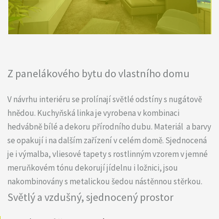
Z panelákového bytu do vlastního domu
V návrhu interiéru se prolínají světlé odstíny s nugátově
hnědou. Kuchyňská linka je vyrobena v kombinaci
hedvábně bílé a dekoru přírodního dubu. Materiál a barvy
se opakují i na dalším zařízení v celém domě. Sjednocená
je i výmalba, vliesové tapety s rostlinným vzorem v jemné
meruňkovém tónu dekorují jídelnu i ložnici, jsou
nakombinovány s metalickou šedou nástěnnou stěrkou.
Světlý a vzdušný, sjednocený prostor