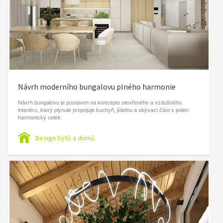
Návrh moderního bungalovu plného harmonie
Návrh bungalovu je postaven na konceptu otevřeného a vzdušného
interiéru, který plynule propojuje kuchyň, jídelnu a obývací část v jeden
harmonický celek.
Design bytů a domů