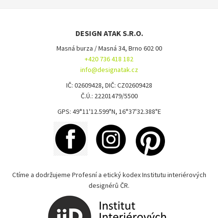
DESIGN ATAK S.R.O.
Masná burza / Masná 34, Brno 602 00
+420 736 418 182
info@designatak.cz
IČ: 02609428, DIČ: CZ02609428
Č.Ú.: 22201479/5500
GPS: 49°11'12.599"N, 16°37'32.388"E
Ctíme a dodržujeme Profesní a etický kodex Institutu interiérových
designérů ČR.