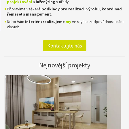
projektování
a
inženýring
s úřady.
Připravíme veškeré
podklady pro realizaci
,
výrobu
,
koordinaci
řemesel
a
management
.
Nebo Vám
interiér zrealizujeme
my
ve stylu a zodpovědnosti nám
vlastní!
Kontaktujte nás
Nejnovější projekty