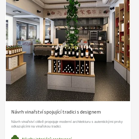
Návrh vinařství spojující tradici s designem
Návrh vinařství citlivě propojuje moderní architekturu s autentickými prvky
odkazujícími na vinařskou tradici.
Návrhy interiérů restaurací