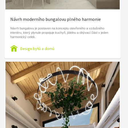
Návrh moderního bungalovu plného harmonie
Návrh bungalovu je postaven na konceptu otevřeného a vzdušného
interiéru, který plynule propojuje kuchyň, jídelnu a obývací část v jeden
harmonický celek.
Design bytů a domů