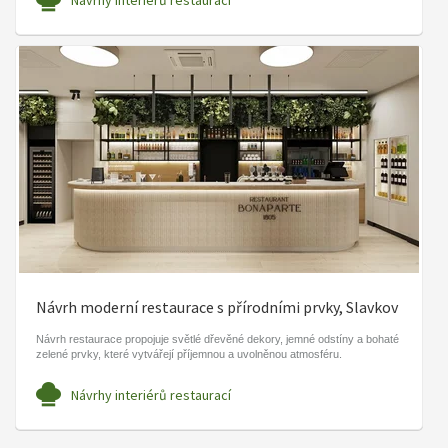
Návrh moderní restaurace s přírodními prvky, Slavkov
Návrh restaurace propojuje světlé dřevěné dekory, jemné odstíny a bohaté
zelené prvky, které vytvářejí příjemnou a uvolněnou atmosféru.
Návrhy interiérů restaurací