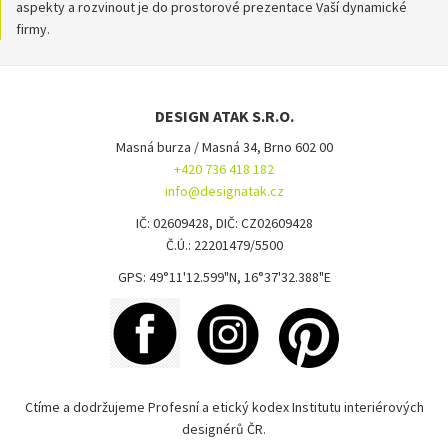
aspekty a rozvinout je do prostorové prezentace Vaší dynamické
firmy.
DESIGN ATAK S.R.O.
Masná burza / Masná 34, Brno 602 00
+420 736 418 182
info@designatak.cz
IČ: 02609428, DIČ: CZ02609428
Č.Ú.: 22201479/5500
GPS: 49°11'12.599"N, 16°37'32.388"E
Ctíme a dodržujeme Profesní a etický kodex Institutu interiérových
designérů ČR.