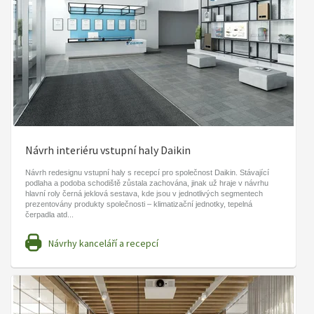
Návrh interiéru vstupní haly Daikin
Návrh redesignu vstupní haly s recepcí pro společnost Daikin. Stávající
podlaha a podoba schodiště zůstala zachována, jinak už hraje v návrhu
hlavní roly černá jeklová sestava, kde jsou v jednotlivých segmentech
prezentovány produkty společnosti – klimatizační jednotky, tepelná
čerpadla atd...
Návrhy kanceláří a recepcí