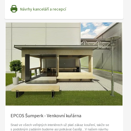
Návrhy kanceláří a recepcí
EPCOS Šumperk - Venkovní kuřárna
Snad ve všech veřejných interiérech už platí zákaz kouření, takže se
s podobným zadáním budeme asi potkávat častěji…V našem návrhu