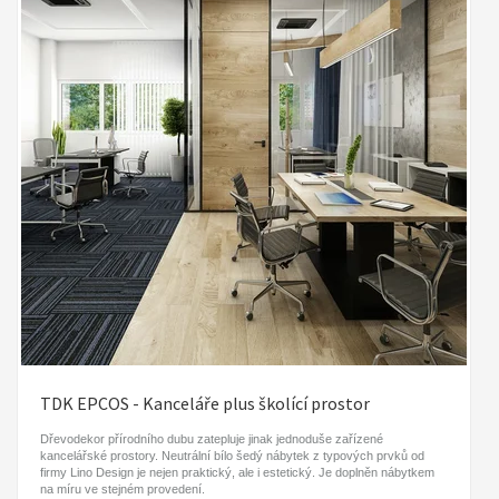
TDK EPCOS - Kanceláře plus školící prostor
Dřevodekor přírodního dubu zatepluje jinak jednoduše zařízené
kancelářské prostory. Neutrální bílo šedý nábytek z typových prvků od
firmy Lino Design je nejen praktický, ale i estetický. Je doplněn nábytkem
na míru ve stejném provedení.