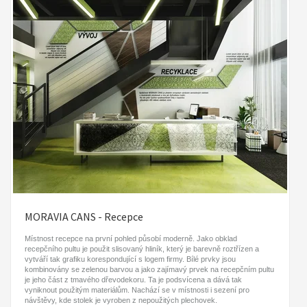
MORAVIA CANS - Recepce
Místnost recepce na první pohled působí moderně. Jako obklad
recepčního pultu je použit slisovaný hliník, který je barevně roztřízen a
vytváří tak grafiku korespondující s logem firmy. Bílé prvky jsou
kombinovány se zelenou barvou a jako zajímavý prvek na recepčním pultu
je jeho část z tmavého dřevodekoru. Ta je podsvícena a dává tak
vyniknout použitým materiálům. Nachází se v místnosti i sezení pro
návštěvy, kde stolek je vyroben z nepoužitých plechovek.