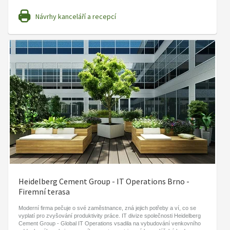
Návrhy kanceláří a recepcí
Heidelberg Cement Group - IT Operations Brno -
Firemní terasa
Moderní firma pečuje o své zaměstnance, zná jejich potřeby a ví, co se
vyplatí pro zvyšování produktivity práce. IT divize společnosti Heidelberg
Cement Group - Global IT Operations vsadila na vybudování venkovního