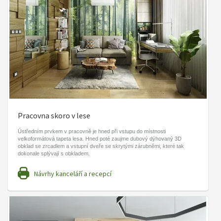
Pracovna skoro v lese
Ústředním prvkem v pracovně je hned při vstupu do místnosti
velkoformátová tapeta lesa. Hned poté zaujme dubový dýhovaný 3D
obklad se zrcadlem a vstupní dveře se skrytými zárubněmi, které tak
dokonale splývají s obkladem.
Návrhy kanceláří a recepcí