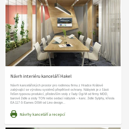
Návrh interiéru kanceláří Hakel
Návrh kancelářských prostor pro rodinnou firmu z Hradce Králové
zabývající se výrobou systémů přepěťové ochrany. Nábytek je z části
řešen typovou produkcí, především stoly z řady Ogi M od firmy MDD,
barové židle a stoly TON nebo sedací nábytek – kanc. židle Sylphy, křesla
EA 117 či Eames DSW od Lino design...
Návrhy kanceláří a recepcí