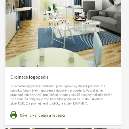
Ordinace logopedie
Při návrhu logopedická ordinace jsme typově vycházeli především z
nábytku Ikea v bílém, modrém a dubovém provedení. Vybrali jsme
pracovní stůl BEKANT, pro úložné prostory slouží sestavy skříněk EKET.
Ze sedacího nábytku je zde například pohovka KLIPPAN, skládací
židle TERJE a pro nejmenší židličky a stolek MAMMUT.
Návrhy kanceláří a recepcí