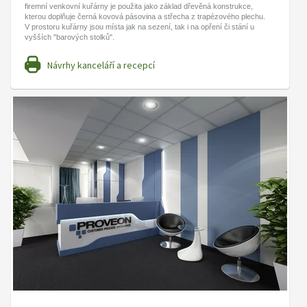
firemní venkovní kuřárny je použita jako základ dřevěná konstrukce,
kterou doplňuje černá kovová pásovina a střecha z trapézového plechu.
V prostoru kuřárny jsou místa jak na sezení, tak i na opření či stání u
vyšších "barových stolků".
Návrhy kanceláří a recepcí