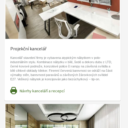
Projekční kancelář
Kancelář stavební firmy je vybavena atypickým nábytkem v polo-
industriálním stylu. Kombinace nábytku v bílé, šedé a dekoru dubu z LTD,
černé kovové podnože, konzolové police či rampy na závěsná svítidla a
bílé cihlové obklady klinker. Firemní červená barevnost se odráží na části
výmalby stěn, barevnosti paravánů a závěsných žárovkových svítidel
E27. Veškerý nábytek je koncipován jako bezúchytkový – tip-on.
Návrhy kanceláří a recepcí