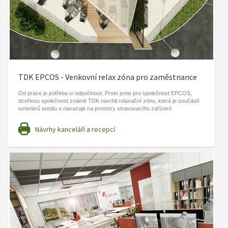
TDK EPCOS - Venkovní relax zóna pro zaměstnance
Od práce je potřeba si odpočinout. Proto jsme pro společnost EPCOS,
dceřinou společnost známé TDK navrhli relaxační zónu, která je součástí
exteriérů areálu a navazuje na prostory stravovacího zařízení.
Návrhy kanceláří a recepcí