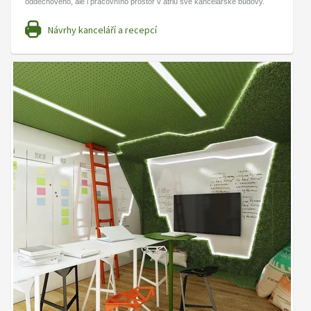
oddechového, ale i pracovního prostor v atriu své kancelářské budovy.
Návrhy kanceláří a recepcí