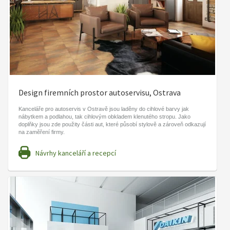
Design firemních prostor autoservisu, Ostrava
Kanceláře pro autoservis v Ostravě jsou laděny do cihlové barvy jak
nábytkem a podlahou, tak cihlovým obkladem klenutého stropu. Jako
doplňky jsou zde použity části aut, které působí stylově a zároveň odkazují
na zaměření firmy.
Návrhy kanceláří a recepcí