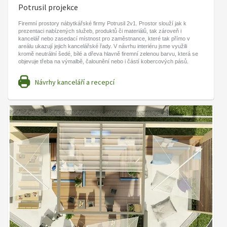
Potrusil projekce
Firemní prostory nábytkářské firmy Potrusil 2v1. Prostor slouží jak k
prezentaci nabízených služeb, produktů či materiálů, tak zároveň i
kancelář nebo zasedací místnost pro zaměstnance, které tak přímo v
areálu ukazují jejich kancelářské řady. V návrhu interiéru jsme využili
kromě neutrální šedé, bílé a dřeva hlavně firemní zelenou barvu, která se
objevuje třeba na výmalbě, čalounění nebo i částí kobercových pásů.
Návrhy kanceláří a recepcí