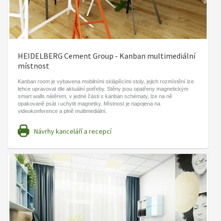
HEIDELBERG Cement Group - Kanban multimediální
místnost
Kanban room je vybavena mobilními sklápěcími stoly, jejich rozmístění lze
lehce upravovat dle aktuální potřeby. Stěny jsou opatřeny magnetickým
smart walls nátěrem, v jedné části s kanban schématy, lze na ně
opakovaně psát i uchytit magnetky. Místnost je napojena na
videokonference a plně multimediální.
Návrhy kanceláří a recepcí