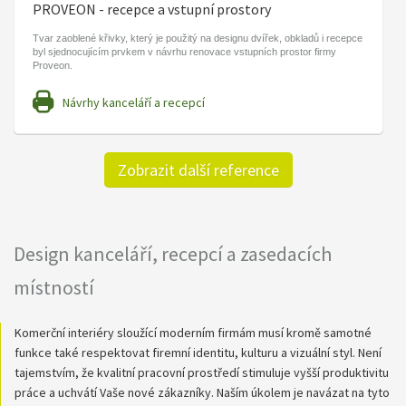
PROVEON - recepce a vstupní prostory
Tvar zaoblené křivky, který je použitý na designu dvířek, obkladů i recepce
byl sjednocujícím prvkem v návrhu renovace vstupních prostor firmy
Proveon.
Návrhy kanceláří a recepcí
Zobrazit další reference
Design kanceláří, recepcí a zasedacích
místností
Komerční interiéry sloužící moderním firmám musí kromě samotné
funkce také respektovat firemní identitu, kulturu a vizuální styl. Není
tajemstvím, že kvalitní pracovní prostředí stimuluje vyšší produktivitu
práce a uchvátí Vaše nové zákazníky. Naším úkolem je navázat na tyto