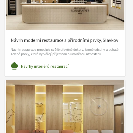
Návrh moderní restaurace s přírodními prvky, Slavkov
Návrh restaurace propojuje světlé dřevěné dekory, jemné odstíny a bohaté
zelené prvky, které vytvářejí příjemnou a uvolněnou atmosféru.
Návrhy interiérů restaurací