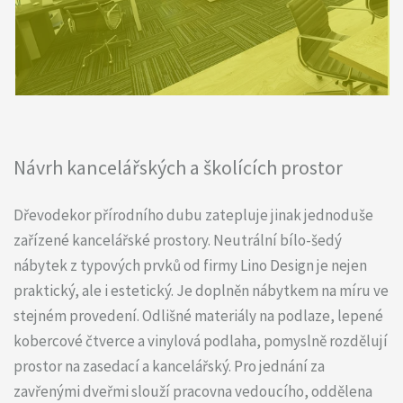
Návrh kancelářských a školících prostor
Dřevodekor přírodního dubu zatepluje jinak jednoduše
zařízené kancelářské prostory. Neutrální bílo-šedý
nábytek z typových prvků od firmy Lino Design je nejen
praktický, ale i estetický. Je doplněn nábytkem na míru ve
stejném provedení. Odlišné materiály na podlaze, lepené
kobercové čtverce a vinylová podlaha, pomyslně rozdělují
prostor na zasedací a kancelářský. Pro jednání za
zavřenými dveřmi slouží pracovna vedoucího, oddělena