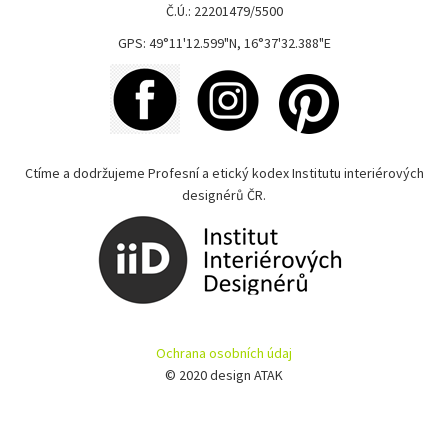
Č.Ú.: 22201479/5500
GPS: 49°11'12.599"N, 16°37'32.388"E
Ctíme a dodržujeme Profesní a etický kodex Institutu interiérových
designérů ČR.
Ochrana osobních údaj
© 2020 design ATAK