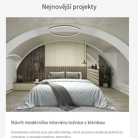
Nejnovější projekty
Návrh moderního interiéru ložnice s klenbou
Dominantou ložnice jsou původní klenby, které prostoru dodávají jedinečný
charakter a neopakovatelnou atmosféru.