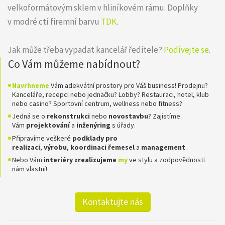
velkoformátovým sklem v hliníkovém rámu. Doplňky
v modré ctí firemní barvu
TDK
.
Jak může třeba vypadat kancelář ředitele?
Podívejte se
.
Co Vám můžeme nabídnout?
Navrhneme
Vám adekvátní prostory pro Váš business! Prodejnu?
Kanceláře, recepci nebo jednačku? Lobby? Restauraci, hotel, klub
nebo casino? Sportovní centrum, wellness nebo fitness?
Jedná se o
rekonstrukci
nebo
novostavbu
? Zajistíme
Vám
projektování
a
inženýring
s úřady.
Připravíme veškeré
podklady pro
realizaci
,
výrobu
,
koordinaci
řemesel
a
management
.
Nebo Vám
interiéry zrealizujeme
my
ve stylu a zodpovědnosti
nám vlastní!
Kontaktujte nás