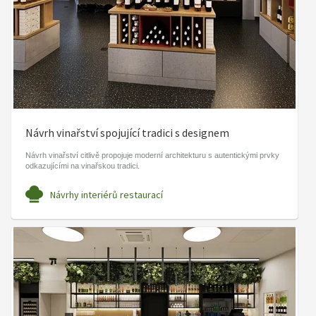
Návrh vinařství spojující tradici s designem
Návrh vinařství citlivě propojuje moderní architekturu s autentickými prvky
odkazujícími na vinařskou tradici.
Návrhy interiérů restaurací