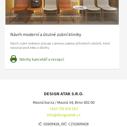
Návrh moderní a útulné zubní kliniky
Návrh zubní ordinace pracuje s jemnou paletou přírodních odstínů, které
navozují pocit klidu a důvěry.
Návrhy kanceláří a recepcí
DESIGN ATAK S.R.O.
Masná burza / Masná 34, Brno 602 00
+420 736 418 182
info@designatak.cz
IČ: 02609428, DIČ: CZ02609428