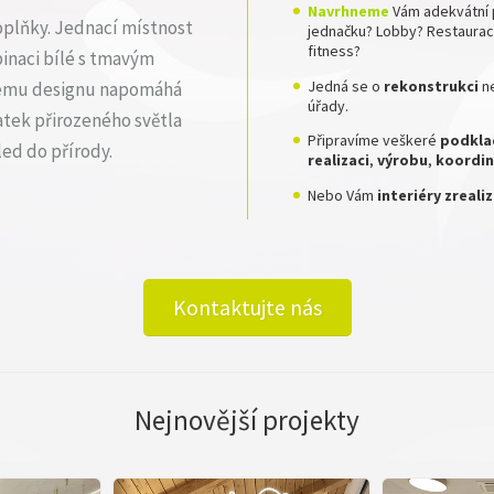
Navrhneme
Vám adekvátní 
oplňky. Jednací místnost
jednačku? Lobby? Restauraci
fitness?
binaci bílé s tmavým
Jedná se o
rekonstrukci
n
tému designu napomáhá
úřady.
atek přirozeného světla
Připravíme veškeré
podkla
led do přírody.
realizaci
,
výrobu
,
koordin
Nebo Vám
interiéry zreal
Kontaktujte nás
Nejnovější projekty