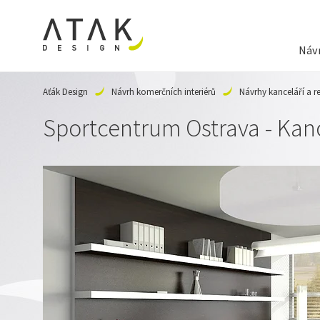
Návr
Aťák Design
Návrh komerčních interiérů
Návrhy kanceláří a r
Sportcentrum Ostrava - Kance