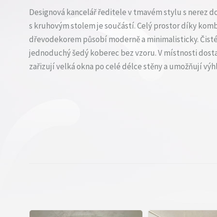
Designová kancelář ředitele v tmavém stylu s nerez d
s kruhovým stolem je součástí. Celý prostor díky kom
dřevodekorem působí moderně a minimalisticky. Čis
jednoduchý šedý koberec bez vzoru. V místnosti dost
zařizují velká okna po celé délce stěny a umožňují výh