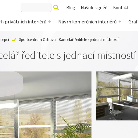
Blog
Naši designéři
Kontakt
h privátních interiérů
Návrh komerčních interiérů
Graf
ecepcí
Sportcentrum Ostrava - Kancelář ředitele s jednací místností
lář ředitele s jednací místností