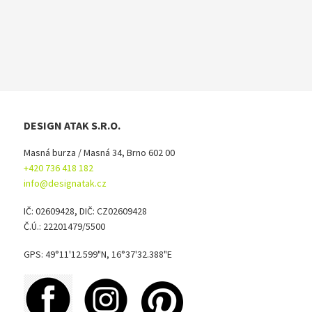
DESIGN ATAK S.R.O.
Masná burza / Masná 34, Brno 602 00
+420 736 418 182
info@designatak.cz
IČ: 02609428, DIČ: CZ02609428
Č.Ú.: 22201479/5500
GPS: 49°11'12.599"N, 16°37'32.388"E