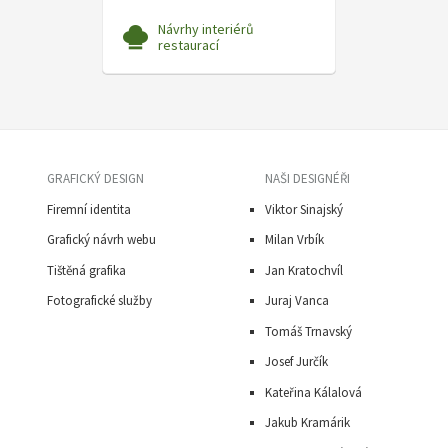
Návrhy interiérů
restaurací
GRAFICKÝ DESIGN
NAŠI DESIGNÉŘI
Firemní identita
Viktor Sinajský
Grafický návrh webu
Milan Vrbík
Tištěná grafika
Jan Kratochvíl
Fotografické služby
Juraj Vanca
Tomáš Trnavský
J
osef Jurčík
Kateřina Kálalová
Jakub Kramárik