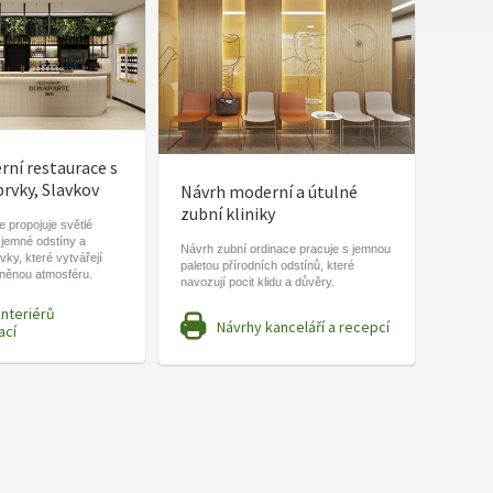
ní restaurace s
prvky, Slavkov
Návrh moderní a útulné
zubní kliniky
 propojuje světlé
 jemné odstíny a
Návrh zubní ordinace pracuje s jemnou
vky, které vytvářejí
paletou přírodních odstínů, které
lněnou atmosféru.
navozují pocit klidu a důvěry.
interiérů
Návrhy kanceláří a recepcí
ací