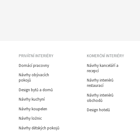
PRIVÁTNÍ INTERIÉRY
KOMERČNÍ INTERIÉRY
Domácí pracovny
Návrhy kanceláří a
recepcí
Návrhy obývacích
pokojů
Návrhy interiérů
restaurací
Design bytů a domů
Návrhy interiérů
Návrhy kuchyní
obchodů
Návrhy koupelen
Design hotelů
Návrhy ložnic
Návrhy dětských pokojů