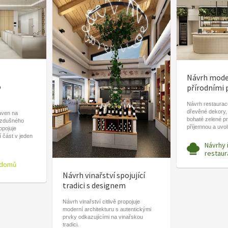
Návrh moder
o
přírodními 
Návrh restaurace
dřevěné dekory,
aven na
bohaté zelené pr
vzdušného
příjemnou a uvo
ropojuje
í část v jeden
Návrhy 
restaur
 domů
Návrh vinařství spojující
tradici s designem
Návrh vinařství citlivě propojuje
moderní architekturu s autentickými
prvky odkazujícími na vinařskou
tradici.