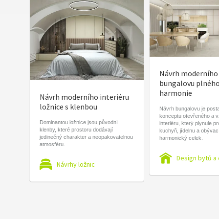
Návrh moderního
bungalovu plnéh
harmonie
Návrh moderního interiéru
ložnice s klenbou
Návrh bungalovu je post
konceptu otevřeného a 
Dominantou ložnice jsou původní
interiéru, který plynule p
klenby, které prostoru dodávají
kuchyň, jídelnu a obývac
jedinečný charakter a neopakovatelnou
harmonický celek.
atmosféru.
Design bytů a
Návrhy ložnic