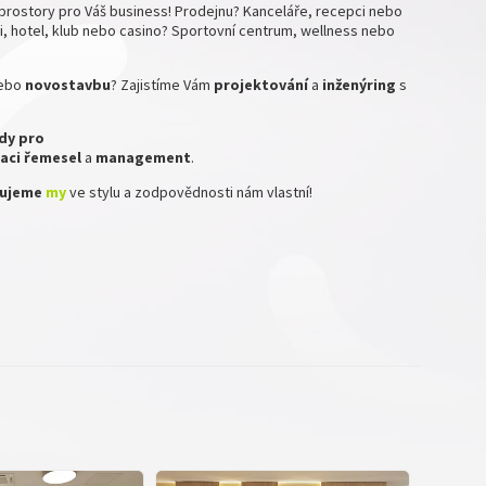
prostory pro Váš business! Prodejnu? Kanceláře, recepci nebo
, hotel, klub nebo casino? Sportovní centrum, wellness nebo
ebo
novostavbu
? Zajistíme Vám
projektování
a
inženýring
s
dy pro
aci
řemesel
a
management
.
izujeme
my
ve stylu a zodpovědnosti nám vlastní!