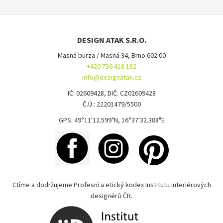
DESIGN ATAK S.R.O.
Masná burza / Masná 34, Brno 602 00
+420 736 418 182
info@designatak.cz
IČ: 02609428, DIČ: CZ02609428
Č.Ú.: 22201479/5500
GPS: 49°11'12.599"N, 16°37'32.388"E
Ctíme a dodržujeme Profesní a etický kodex Institutu interiérových
designérů ČR.