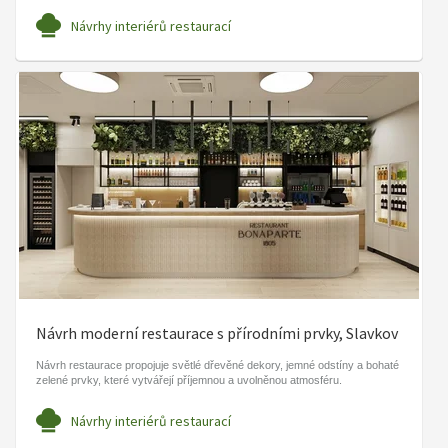
Návrhy interiérů restaurací
Návrh moderní restaurace s přírodními prvky, Slavkov
Návrh restaurace propojuje světlé dřevěné dekory, jemné odstíny a bohaté
zelené prvky, které vytvářejí příjemnou a uvolněnou atmosféru.
Návrhy interiérů restaurací