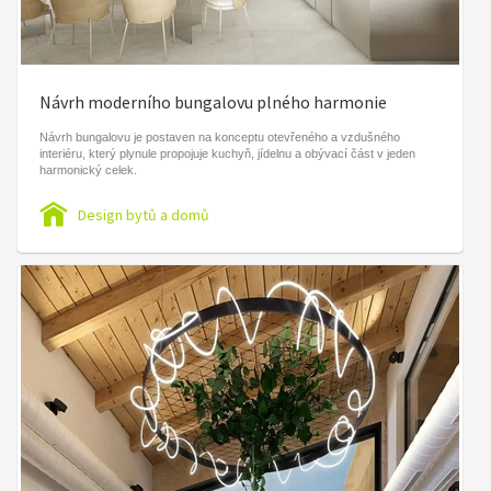
Návrh moderního bungalovu plného harmonie
Návrh bungalovu je postaven na konceptu otevřeného a vzdušného
interiéru, který plynule propojuje kuchyň, jídelnu a obývací část v jeden
harmonický celek.
Design bytů a domů