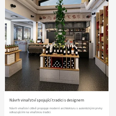
Návrh vinařství spojující tradici s designem
Návrh vinařství citlivě propojuje moderní architekturu s autentickými prvky
odkazujícími na vinařskou tradici.