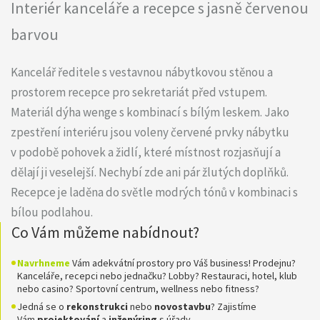
Interiér kanceláře a recepce s jasně červenou
barvou
Kancelář ředitele s vestavnou nábytkovou stěnou a
prostorem recepce pro sekretariát před vstupem.
Materiál dýha wenge s kombinací s bílým leskem. Jako
zpestření interiéru jsou voleny červené prvky nábytku
v podobě pohovek a židlí, které místnost rozjasňují a
dělají ji veselejší. Nechybí zde ani pár žlutých doplňků.
Recepce je laděna do světle modrých tónů v kombinaci s
bílou podlahou.
Co Vám můžeme nabídnout?
Navrhneme
Vám adekvátní prostory pro Váš business! Prodejnu?
Kanceláře, recepci nebo jednačku? Lobby? Restauraci, hotel, klub
nebo casino? Sportovní centrum, wellness nebo fitness?
Jedná se o
rekonstrukci
nebo
novostavbu
? Zajistíme
Vám
projektování
a
inženýring
s úřady.