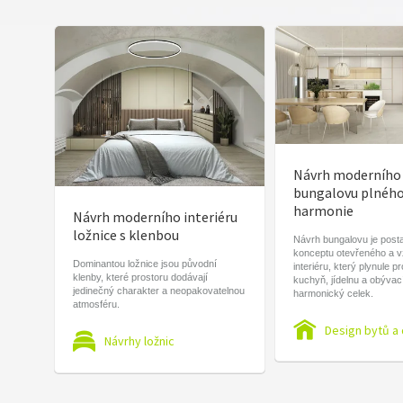
Návrh moderního
bungalovu plnéh
harmonie
Návrh moderního interiéru
ložnice s klenbou
Návrh bungalovu je post
konceptu otevřeného a 
Dominantou ložnice jsou původní
interiéru, který plynule p
klenby, které prostoru dodávají
kuchyň, jídelnu a obývac
jedinečný charakter a neopakovatelnou
harmonický celek.
atmosféru.
Design bytů a
Návrhy ložnic