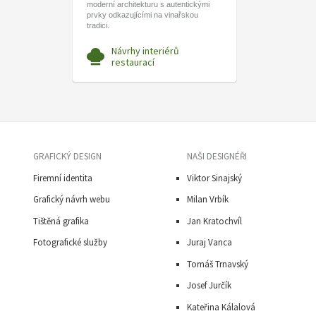
moderní architekturu s autentickými
prvky odkazujícími na vinařskou
tradici.
Návrhy interiérů
restaurací
GRAFICKÝ DESIGN
NAŠI DESIGNÉŘI
Firemní identita
Viktor Sinajský
Grafický návrh webu
Milan Vrbík
Tištěná grafika
Jan Kratochvíl
Fotografické služby
Juraj Vanca
Tomáš Trnavský
J
osef Jurčík
Kateřina Kálalová