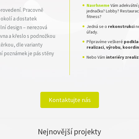
Navrhneme
Vám adekvátní 
provedení. Pracovně
jednačku? Lobby? Restauraci
fitness?
 okolí a dostatek
Jedná se o
rekonstrukci
n
lní design – nerezová
úřady.
ovna a křeslo s podnožkou
Připravíme veškeré
podkla
těrkou, dle varianty
realizaci
,
výrobu
,
koordin
 poznámek je pás stěny
Nebo Vám
interiéry zreal
Kontaktujte nás
Nejnovější projekty