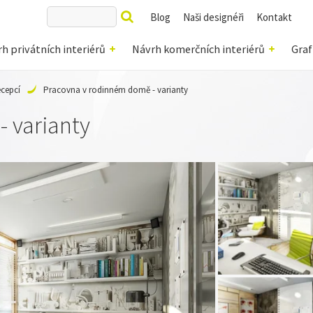
Blog
Naši designéři
Kontakt
h privátních interiérů
Návrh komerčních interiérů
Graf
ecepcí
Pracovna v rodinném domě - varianty
 varianty