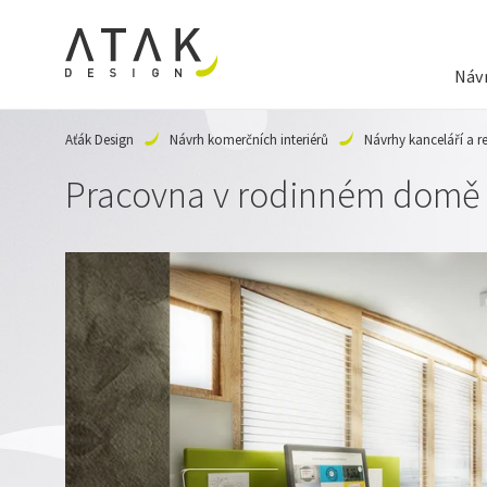
Návr
Aťák Design
Návrh komerčních interiérů
Návrhy kanceláří a r
Pracovna v rodinném domě -