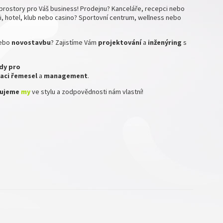
prostory pro Váš business! Prodejnu? Kanceláře, recepci nebo
, hotel, klub nebo casino? Sportovní centrum, wellness nebo
ebo
novostavbu
? Zajistíme Vám
projektování
a
inženýring
s
dy pro
aci
řemesel
a
management
.
izujeme
my
ve stylu a zodpovědnosti nám vlastní!