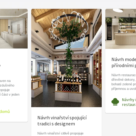
Návrh moder
o
přírodními 
Návrh restaurace
dřevěné dekory,
aven na
bohaté zelené pr
vzdušného
příjemnou a uvo
ropojuje
í část v jeden
Návrhy 
restaur
 domů
Návrh vinařství spojující
tradici s designem
Návrh vinařství citlivě propojuje