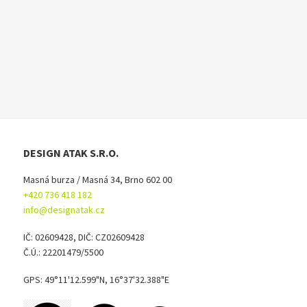
DESIGN ATAK S.R.O.
Masná burza / Masná 34, Brno 602 00
+420 736 418 182
info@designatak.cz
IČ: 02609428, DIČ: CZ02609428
Č.Ú.: 22201479/5500
GPS: 49°11'12.599"N, 16°37'32.388"E