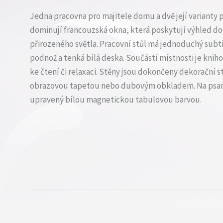
Jedna pracovna pro majitele domu a dvě její varianty 
dominují francouzská okna, která poskytují výhled do
přirozeného světla. Pracovní stůl má jednoduchý subti
podnož a tenká bílá deska. Součástí místnosti je knih
ke čtení či relaxaci. Stěny jsou dokončeny dekorační s
obrazovou tapetou nebo dubovým obkladem. Na psaní
upravený bílou magnetickou tabulovou barvou.