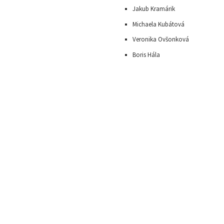
Jakub Kramárik
Michaela Kubátová
Veronika Ovšonková
Boris Hála