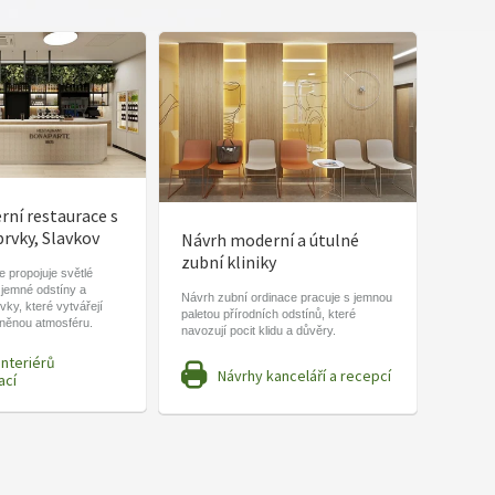
ní restaurace s
prvky, Slavkov
Návrh moderní a útulné
zubní kliniky
 propojuje světlé
 jemné odstíny a
Návrh zubní ordinace pracuje s jemnou
vky, které vytvářejí
paletou přírodních odstínů, které
lněnou atmosféru.
navozují pocit klidu a důvěry.
interiérů
Návrhy kanceláří a recepcí
ací