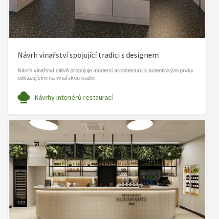
Návrh vinařství spojující tradici s designem
Návrh vinařství citlivě propojuje moderní architekturu s autentickými prvky
odkazujícími na vinařskou tradici.
Návrhy interiérů restaurací