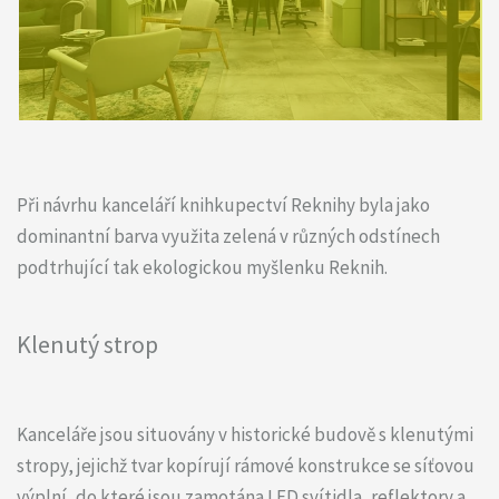
Při návrhu kanceláří knihkupectví Reknihy byla jako
dominantní barva využita zelená v různých odstínech
podtrhující tak ekologickou myšlenku Reknih.
Klenutý strop
Kanceláře jsou situovány v historické budově s klenutými
stropy, jejichž tvar kopírují rámové konstrukce se síťovou
výplní, do které jsou zamotána LED svítidla, reflektory a