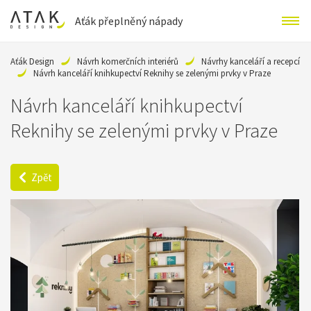
Aťák přeplněný nápady
Aťák Design
Návrh komerčních interiérů
Návrhy kanceláří a recepcí
Návrh kanceláří knihkupectví Reknihy se zelenými prvky v Praze
Návrh kanceláří knihkupectví
Reknihy se zelenými prvky v Praze
Zpět