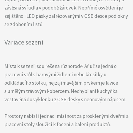
závěsná svítidla v podobě žárovek. Nepřímé osvětlení je
zajištěno i LED pásky zafrézovanými v OSB desce pod okny
se zdobením listů.
Variace sezení
Místa k sezení jsou řešena různorodě. Ať už se jedná o
pracovní stůl s barovými židlemi nebo křesílky u
odkládacího stolku, nejzajímavějším prvkem je lavice
s umělým trávovým kobercem. Nechybí ani kuchyňka
vestavěná do výklenku z OSB desky s neonovým nápisem.
Prostory nabízí i jednací místnost za prosklenými dveřmi a
pracovní stoly sloužící k focení a balení produktů.