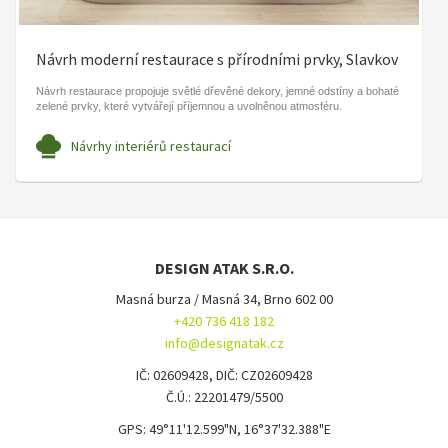
Návrh moderní restaurace s přírodními prvky, Slavkov
Návrh restaurace propojuje světlé dřevěné dekory, jemné odstíny a bohaté
zelené prvky, které vytvářejí příjemnou a uvolněnou atmosféru.
Návrhy interiérů restaurací
DESIGN ATAK S.R.O.
Masná burza / Masná 34, Brno 602 00
+420 736 418 182
info@designatak.cz
IČ: 02609428, DIČ: CZ02609428
Č.Ú.: 22201479/5500
GPS: 49°11'12.599"N, 16°37'32.388"E