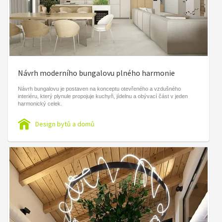
Návrh moderního bungalovu plného harmonie
Návrh bungalovu je postaven na konceptu otevřeného a vzdušného
interiéru, který plynule propojuje kuchyň, jídelnu a obývací část v jeden
harmonický celek.
Design bytů a domů