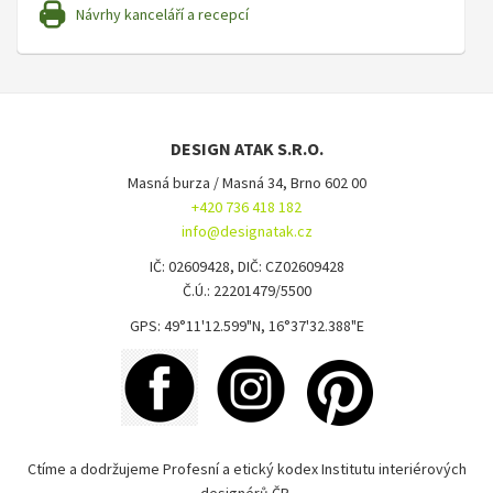
Návrhy kanceláří a recepcí
DESIGN ATAK S.R.O.
Masná burza / Masná 34, Brno 602 00
+420 736 418 182
info@designatak.cz
IČ: 02609428, DIČ: CZ02609428
Č.Ú.: 22201479/5500
GPS: 49°11'12.599"N, 16°37'32.388"E
Ctíme a dodržujeme Profesní a etický kodex Institutu interiérových
designérů ČR.