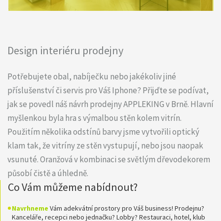
Design interiéru prodejny
Potřebujete obal, nabíječku nebo jakékoliv jiné
příslušenství či servis pro Váš Iphone? Přijďte se podívat,
jak se povedl náš návrh prodejny APPLEKING v Brně. Hlavní
myšlenkou byla hra s výmalbou stěn kolem vitrín.
Použitím několika odstínů barvy jsme vytvořili optický
klam tak, že vitríny ze stěn vystupují, nebo jsou naopak
vsunuté. Oranžová v kombinaci se světlým dřevodekorem
působí čistě a úhledně.
Co Vám můžeme nabídnout?
Navrhneme
Vám adekvátní prostory pro Váš business! Prodejnu?
Kanceláře, recepci nebo jednačku? Lobby? Restauraci, hotel, klub