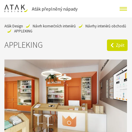
Aťák přeplněný nápady
Aťák Design
Návrh komerčních interiérů
Návrhy interiérů obchodů
APPLEKING
APPLEKING
Zpět