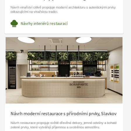
Návrh vinařství citlivě propojuje moderní architekturu s autentickými prvky
odkazujícími na vinařskou tradici.
Návrhy interiérů restaurací
Návrh moderní restaurace s přírodními prvky, Slavkov
Návrh restaurace propojuje světlé dřevěné dekory, jemné odstíny a bohaté
zelené prvky, které vytvářejí příjemnou a uvolněnou atmosféru.