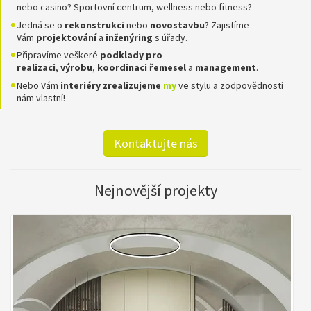
nebo casino? Sportovní centrum, wellness nebo fitness?
Jedná se o
rekonstrukci
nebo
novostavbu
? Zajistíme
Vám
projektování
a
inženýring
s úřady.
Připravíme veškeré
podklady pro
realizaci
,
výrobu
,
koordinaci
řemesel
a
management
.
Nebo Vám
interiéry zrealizujeme
my
ve stylu a zodpovědnosti
nám vlastní!
Kontaktujte nás
Nejnovější projekty