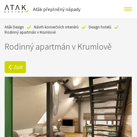
Aťák přeplněný nápady
Aťák Design
Návrh komerčních interiérů
Design hotelů
Rodinný apartmán v Krumlově
Rodinný apartmán v Krumlově
Zpět