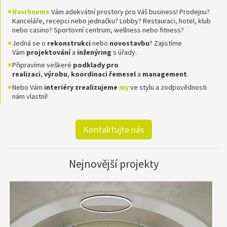
Navrhneme
Vám adekvátní prostory pro Váš business! Prodejnu?
Kanceláře, recepci nebo jednačku? Lobby? Restauraci, hotel, klub
nebo casino? Sportovní centrum, wellness nebo fitness?
Jedná se o
rekonstrukci
nebo
novostavbu
? Zajistíme
Vám
projektování
a
inženýring
s úřady.
Připravíme veškeré
podklady pro
realizaci
,
výrobu
,
koordinaci
řemesel
a
management
.
Nebo Vám
interiéry zrealizujeme
my
ve stylu a zodpovědnosti
nám vlastní!
Kontaktujte nás
Nejnovější projekty