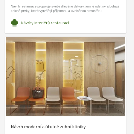
Návrh restaurace propojuje světlé dřevěné dekory, jemné odstíny a bohaté
zelené prvky, které vytvářejí příjemnou a uvolněnou atmosféru.
Návrhy interiérů restaurací
Návrh moderní a útulné zubní kliniky