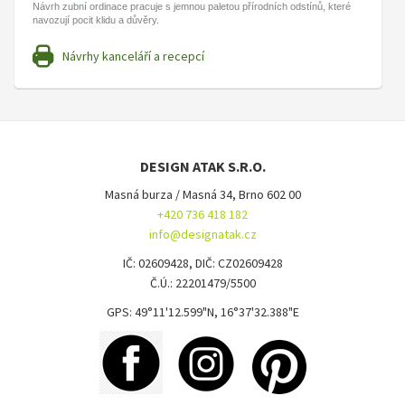
Návrh zubní ordinace pracuje s jemnou paletou přírodních odstínů, které
navozují pocit klidu a důvěry.
Návrhy kanceláří a recepcí
DESIGN ATAK S.R.O.
Masná burza / Masná 34, Brno 602 00
+420 736 418 182
info@designatak.cz
IČ: 02609428, DIČ: CZ02609428
Č.Ú.: 22201479/5500
GPS: 49°11'12.599"N, 16°37'32.388"E