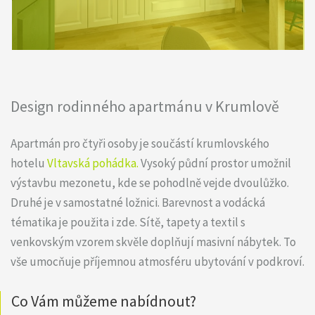
Design rodinného apartmánu v Krumlově
Apartmán pro čtyři osoby je součástí krumlovského
hotelu
Vltavská pohádka
.
Vysoký půdní prostor umožnil
výstavbu mezonetu, kde se pohodlně vejde dvoulůžko.
Druhé je v samostatné ložnici. Barevnost a vodácká
tématika je použita i zde. Sítě, tapety a textil s
venkovským vzorem skvěle doplňují masivní nábytek. To
vše umocňuje příjemnou atmosféru ubytování v podkroví.
Co Vám můžeme nabídnout?