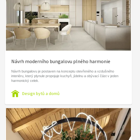
Návrh moderního bungalovu plného harmonie
Návrh bungalovu je postaven na konceptu otevřeného a vzdušného
interiéru, který plynule propojuje kuchyň, jídelnu a obývací část v jeden
harmonický celek.
Design bytů a domů