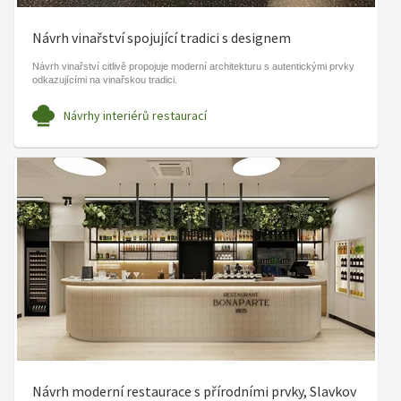
Návrh vinařství spojující tradici s designem
Návrh vinařství citlivě propojuje moderní architekturu s autentickými prvky
odkazujícími na vinařskou tradici.
Návrhy interiérů restaurací
Návrh moderní restaurace s přírodními prvky, Slavkov