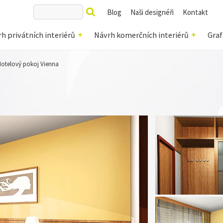
Blog
Naši designéři
Kontakt
h privátních interiérů
Návrh komerčních interiérů
Graf
otelový pokoj Vienna