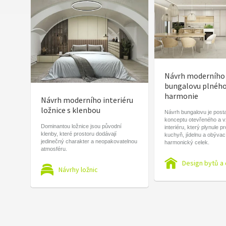
Návrh moderního
bungalovu plnéh
harmonie
Návrh moderního interiéru
ložnice s klenbou
Návrh bungalovu je post
konceptu otevřeného a 
Dominantou ložnice jsou původní
interiéru, který plynule p
klenby, které prostoru dodávají
kuchyň, jídelnu a obývac
jedinečný charakter a neopakovatelnou
harmonický celek.
atmosféru.
Design bytů a
Návrhy ložnic