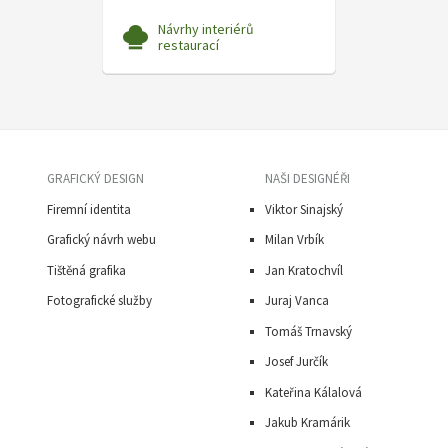
Návrhy interiérů
restaurací
GRAFICKÝ DESIGN
NAŠI DESIGNÉŘI
Firemní identita
Viktor Sinajský
Grafický návrh webu
Milan Vrbík
Tištěná grafika
Jan Kratochvíl
Fotografické služby
Juraj Vanca
Tomáš Trnavský
J
osef Jurčík
Kateřina Kálalová
Jakub Kramárik