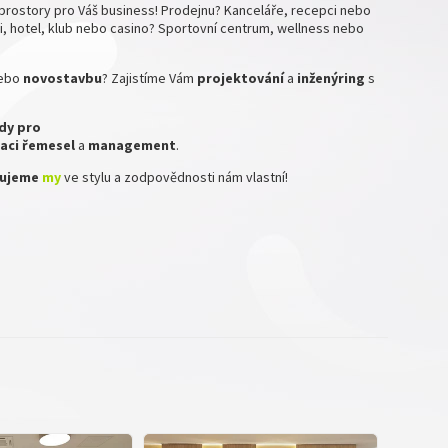
prostory pro Váš business! Prodejnu? Kanceláře, recepci nebo
, hotel, klub nebo casino? Sportovní centrum, wellness nebo
ebo
novostavbu
? Zajistíme Vám
projektování
a
inženýring
s
dy pro
aci
řemesel
a
management
.
izujeme
my
ve stylu a zodpovědnosti nám vlastní!