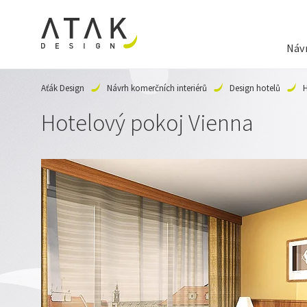
Návr
Aťák Design
Návrh komerčních interiérů
Design hotelů
H
Hotelový pokoj Vienna