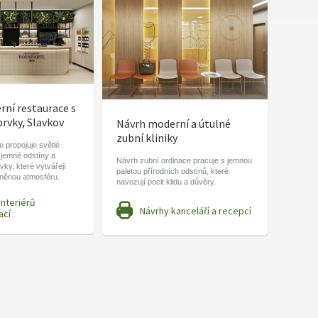
ní restaurace s
prvky, Slavkov
Návrh moderní a útulné
zubní kliniky
 propojuje světlé
 jemné odstíny a
Návrh zubní ordinace pracuje s jemnou
vky, které vytvářejí
paletou přírodních odstínů, které
lněnou atmosféru.
navozují pocit klidu a důvěry.
interiérů
Návrhy kanceláří a recepcí
ací