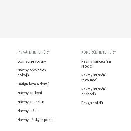
PRIVÁTNÍ INTERIÉRY
KOMERČNÍ INTERIÉRY
Domácí pracovny
Návrhy kanceláří a
recepcí
Návrhy obývacích
pokojů
Návrhy interiérů
restaurací
Design bytů a domů
Návrhy interiérů
Návrhy kuchyní
obchodů
Návrhy koupelen
Design hotelů
Návrhy ložnic
Návrhy dětských pokojů