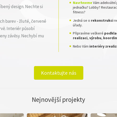
Navrhneme
Vám adekvátní 
bený design. Nechte si
jednačku? Lobby? Restauraci
fitness?
Jedná se o
rekonstrukci
n
ch barev - žluté, červené
úřady.
vě. Interiér působí
Připravíme veškeré
podkla
řeny závěsy. Nechybí mu
realizaci
,
výrobu
,
koordin
Nebo Vám
interiéry zreal
Kontaktujte nás
Nejnovější projekty