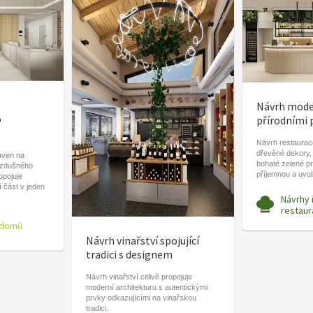
Návrh moder
o
přírodními 
Návrh restaurace
dřevěné dekory,
aven na
bohaté zelené pr
vzdušného
příjemnou a uvo
ropojuje
í část v jeden
Návrhy 
restaur
 domů
Návrh vinařství spojující
tradici s designem
Návrh vinařství citlivě propojuje
moderní architekturu s autentickými
prvky odkazujícími na vinařskou
tradici.