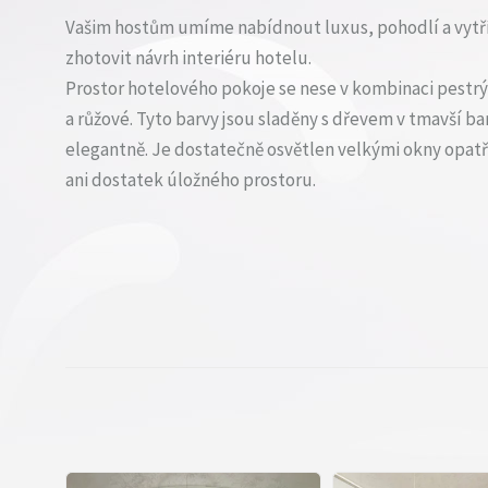
Vašim hostům umíme nabídnout luxus, pohodlí a vytří
zhotovit návrh interiéru hotelu.
Prostor hotelového pokoje se nese v kombinaci pestrý
a růžové. Tyto barvy jsou sladěny s dřevem v tmavší bar
elegantně. Je dostatečně osvětlen velkými okny opat
ani dostatek úložného prostoru.