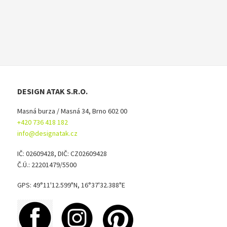
DESIGN ATAK S.R.O.
Masná burza / Masná 34, Brno 602 00
+420 736 418 182
info@designatak.cz
IČ: 02609428, DIČ: CZ02609428
Č.Ú.: 22201479/5500
GPS: 49°11'12.599"N, 16°37'32.388"E