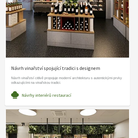
Návrh vinařství spojující tradici s designem
Návrh vinařství citlivě propojuje moderní architekturu s autentickými prvky
odkazujícími na vinařskou tradici.
Návrhy interiérů restaurací