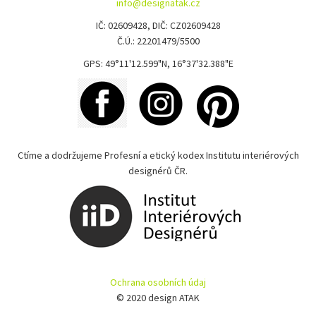
info@designatak.cz
IČ: 02609428, DIČ: CZ02609428
Č.Ú.: 22201479/5500
GPS: 49°11'12.599"N, 16°37'32.388"E
Ctíme a dodržujeme Profesní a etický kodex Institutu interiérových
designérů ČR.
Ochrana osobních údaj
© 2020 design ATAK