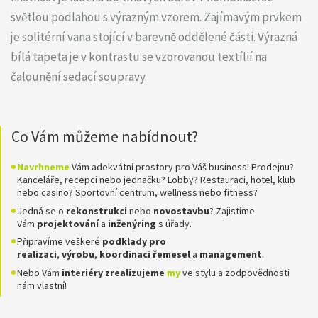
světlou podlahou s výrazným vzorem. Zajímavým prvkem
je solitérní vana stojící v barevně oddělené části. Výrazná
bílá tapeta je v kontrastu se vzorovanou textílií na
čalounění sedací soupravy.
Co Vám můžeme nabídnout?
Navrhneme
Vám adekvátní prostory pro Váš business! Prodejnu?
Kanceláře, recepci nebo jednačku? Lobby? Restauraci, hotel, klub
nebo casino? Sportovní centrum, wellness nebo fitness?
Jedná se o
rekonstrukci
nebo
novostavbu
? Zajistíme
Vám
projektování
a
inženýring
s úřady.
Připravíme veškeré
podklady pro
realizaci
,
výrobu
,
koordinaci
řemesel
a
management
.
Nebo Vám
interiéry zrealizujeme
my
ve stylu a zodpovědnosti
nám vlastní!