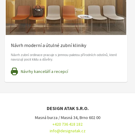
Návrh moderní a útulné zubní kliniky
Návrh zubní ordinace pracuje s jemnou paletou přírodních odstínů, které
navozují pocit klidu a důvěry.
Návrhy kanceláří a recepcí
DESIGN ATAK S.R.O.
Masná burza / Masná 34, Brno 602 00
+420 736 418 182
info@designatak.cz