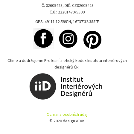
IČ: 02609428, DIČ: CZ02609428
Č.Ú.: 22201479/5500
GPS: 49°11'12.599"N, 16°37'32.388"E
Ctíme a dodržujeme Profesní a etický kodex Institutu interiérových
designérů ČR.
Ochrana osobních údaj
© 2020 design ATAK