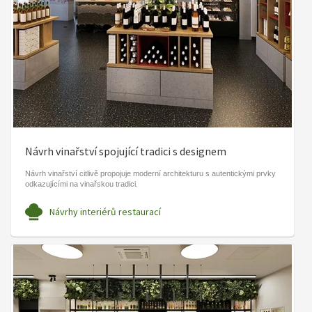
Návrh vinařství spojující tradici s designem
Návrh vinařství citlivě propojuje moderní architekturu s autentickými prvky
odkazujícími na vinařskou tradici.
Návrhy interiérů restaurací