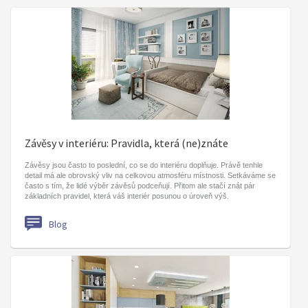
Závěsy v interiéru: Pravidla, která (ne)znáte
Závěsy jsou často to poslední, co se do interiéru doplňuje. Právě tenhle
detail má ale obrovský vliv na celkovou atmosféru místnosti. Setkáváme se
často s tím, že lidé výběr závěsů podceňují. Přitom ale stačí znát pár
základních pravidel, která váš interiér posunou o úroveň výš.
Blog