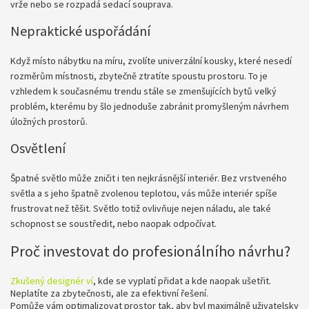
vrže nebo se rozpadá sedací souprava.
Nepraktické uspořádání
Když místo nábytku na míru, zvolíte univerzální kousky, které nesedí
rozměrům místnosti, zbytečně ztratíte spoustu prostoru. To je
vzhledem k současnému trendu stále se zmenšujících bytů velký
problém, kterému by šlo jednoduše zabránit promyšleným návrhem
úložných prostorů.
Osvětlení
Špatné světlo může zničit i ten nejkrásnější interiér. Bez vrstveného
světla a s jeho špatně zvolenou teplotou, vás může interiér spíše
frustrovat než těšit. Světlo totiž ovlivňuje nejen náladu, ale také
schopnost se soustředit, nebo naopak odpočívat.
Proč investovat do profesionálního návrhu?
Zkušený designér ví
, kde se vyplatí přidat a kde naopak ušetřit.
Neplatíte za zbytečnosti, ale za efektivní řešení.
Pomůže vám optimalizovat prostor tak, aby byl maximálně uživatelsky