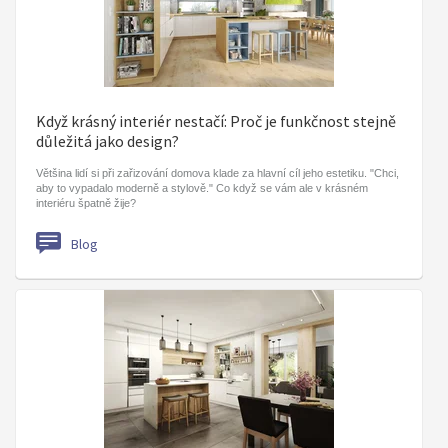
Když krásný interiér nestačí: Proč je funkčnost stejně
důležitá jako design?
Většina lidí si při zařizování domova klade za hlavní cíl jeho estetiku. "Chci,
aby to vypadalo moderně a stylově." Co když se vám ale v krásném
interiéru špatně žije?
Blog