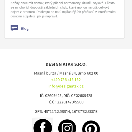
Každý chce mít domov, který působí harmonicky, útulně i stylově. Přesto
se mnoho lidí dopouští základních chyb, které mohou narušit celkový
dojem z prostoru. Podívejte se na 9 nejčastějších přešlapů v interiérovém
designu a zjistěte, jak je napravit.
Blog
DESIGN ATAK S.R.O.
Masná burza / Masná 34, Brno 602 00
+420 736 418 182
info@designatak.cz
IČ: 02609428, DIČ: CZ02609428
Č.Ú.: 22201479/5500
GPS: 49°11'12.599"N, 16°37'32.388"E