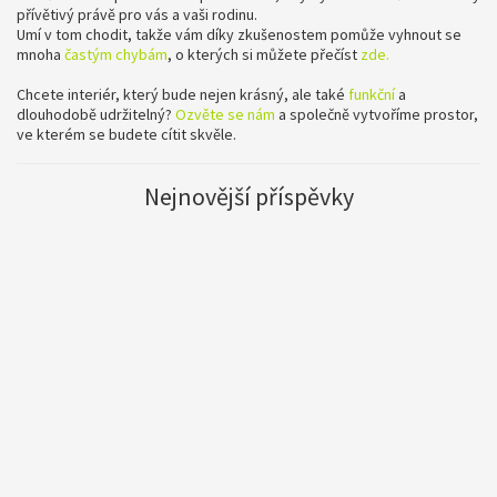
přívětivý právě pro vás a vaši rodinu.
Umí v tom chodit, takže vám díky zkušenostem pomůže vyhnout se
mnoha
častým chybám
, o kterých si můžete přečíst
zde.
Chcete interiér, který bude nejen krásný, ale také
funkční
a
dlouhodobě udržitelný?
Ozvěte se nám
a společně vytvoříme prostor,
ve kterém se budete cítit skvěle.
Nejnovější příspěvky
Jak proměnit inspiraci z instagramu v interiér na
míru?
Instagram i Pinterest jsou skvělými zdroji inspirace. Uložené fotky interiérů
v našich telefonech se často stávají prvním impulsem pro změnu. Dávejte
ale pozor, to co vypadá krásně na fotce, nemusí fungovat u vás doma.
Proč nejsou virální trendy vždy tou nejlepší volbou? A jak zařídit interiér,
který vás bude bavit dlouhodobě?
Blog